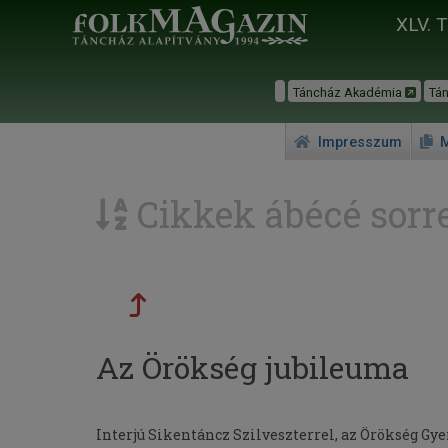
XLV. 
Táncház Akadémia
Tá
Impresszum
M
Cikkek ábécé sorr
Az Örökség jubileuma
Interjú Sikentáncz Szilveszterrel, az Örökség 