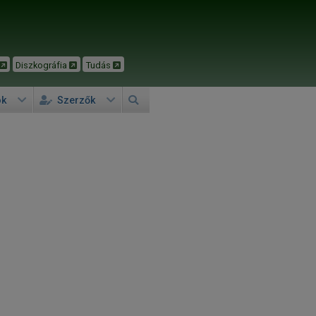
Diszkográfia
Tudás
ok
Szerzők