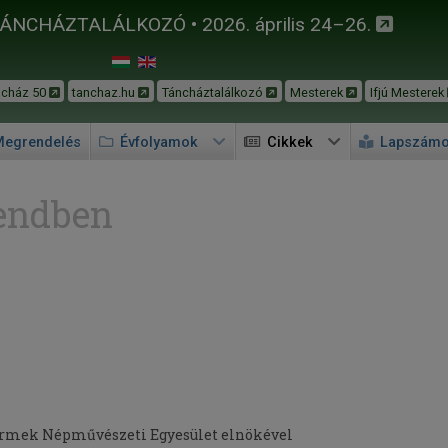
TÁNCHÁZTALÁLKOZÓ • 2026. április 24–26.
ncház 50
tanchaz.hu
Táncháztalálkozó
Mesterek
Ifjú Mesterek
egrendelés
Évfolyamok
Cikkek
Lapszám
endben
Gyermek Népművészeti Egyesület elnökével