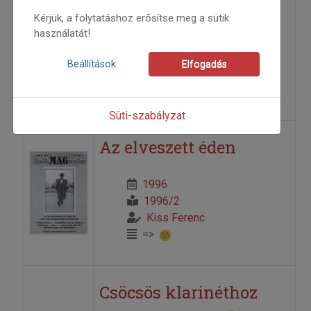
Nyelv.e.l.ő
Kérjük, a folytatáshoz erősítse meg a sütik
használatát!
1996
1996/2
Beállítások
Elfogadás
Bankó András
=>
Süti-szabályzat
Az elveszett éden
1996
1996/2
Kiss Ferenc
=>
Csöcsös klarinéthoz