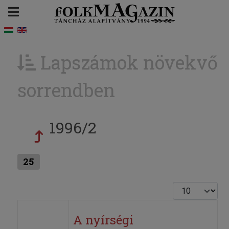
Lapszámok növekvő
sorrendben
1996/2
25
Tételek #
A nyírségi