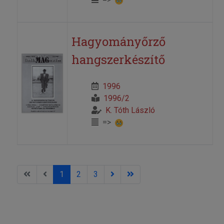
Hagyományőrző
hangszerkészítő
1996
1996/2
K. Tóth László
=>
1
2
3