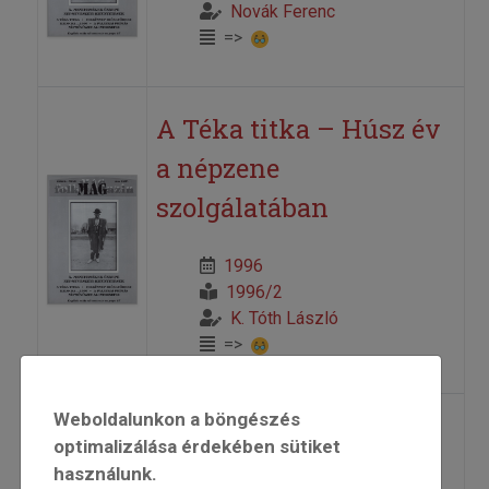
Novák Ferenc
=>
A Téka titka – Húsz év
a népzene
szolgálatában
1996
1996/2
K. Tóth László
=>
Weboldalunkon a böngészés
A tyúk és az ABC
optimalizálása érdekében sütiket
használunk.