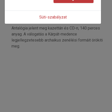
Kiss Ferenc
Kezdőoldal: 11
=>
Süti-szabályzat
Antalógia jelent meg kazettán és CD-n, 140 perces
anyag. A válogatás a Kárpát-medence
legjellegzetesebb archaikus zenélési formáit örökiti
meg.