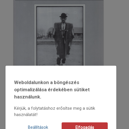
Weboldalunkon a böngészés
optimalizálása érdekében sütiket
használunk.
Kérjük, a folytatáshoz erősítse meg a sütik
használatát!
1996
1996/2
Beállítások
Elfogadás