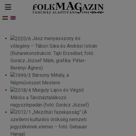
Jász menyasszony és
vőlegény – Tábori Sára és Andrási István
(Ruharekonstrukció: Tajti Erzsébet; fotó:
Gorácz József Márk; grafika: Péter-
Berényi Ágnes)
Bársony Mihály, a
Népművészet Mestere
Murguly Lajos és Végső
Miklós a Táncháztalálkozó
nagyszínpadán (fotó: Gorácz József)
„Mezőtúri fazekasság” (A
szellemi kulturális örökség nemzeti
jegyzékének elemei – fotó: Gebauer
Hanga)