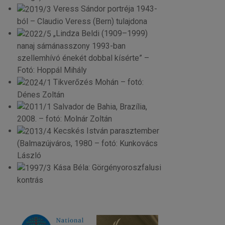
Veress Sándor portréja 1943-
ból – Claudio Veress (Bern) tulajdona
„Lindza Beldi (1909–1999)
nanaj sámánasszony 1993-ban
szellemhívó énekét dobbal kísérte” –
Fotó: Hoppál Mihály
Tikverőzés Mohán – fotó:
Dénes Zoltán
Salvador de Bahia, Brazília,
2008. – fotó: Molnár Zoltán
Kecskés István parasztember
(Balmazújváros, 1980 – fotó: Kunkovács
László
Kása Béla: Görgényoroszfalusi
kontrás
© Free
Joomla! 3 Modules
- by
VinaGecko.com