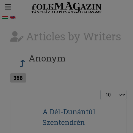
Articles by Writers
Anonym
368
Display #
A Dél-Dunántúl
Szentendrén