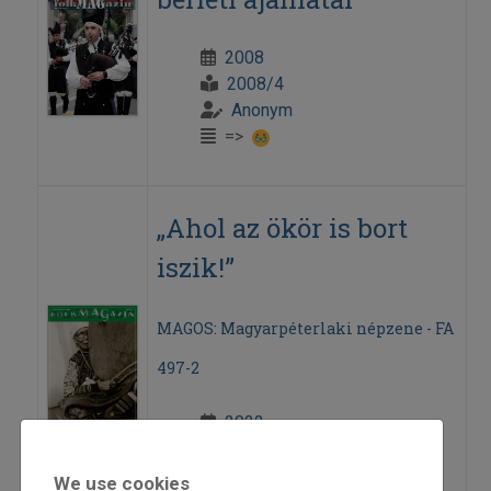
2008
2008/4
Anonym
=>
„Ahol az ökör is bort
iszik!”
MAGOS: Magyarpéterlaki népzene - FA
497-2
2022
2022/5
Anonym
We use cookies