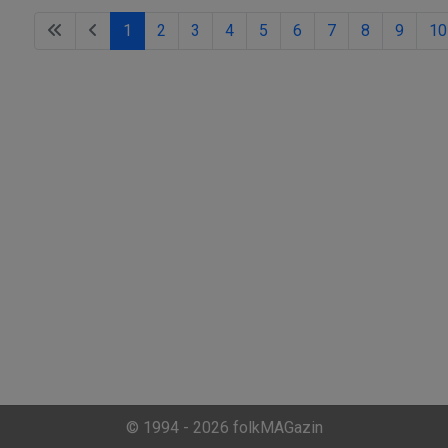
1
2
3
4
5
6
7
8
9
10
© 1994 - 2026 folkMAGazin