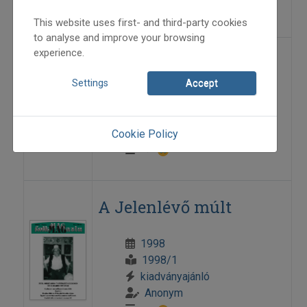
=>
This website uses first- and third-party cookies
to analyse and improve your browsing
experience.
A hűtlen feleség
Settings
Accept
2022
2022/6
Anonym
Cookie Policy
=>
A Jelenlévő múlt
1998
1998/1
kiadványajánló
Anonym