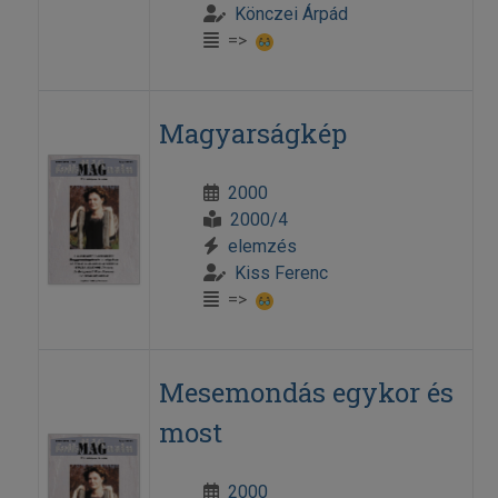
Könczei Árpád
=>
Magyarságkép
2000
2000/4
elemzés
Kiss Ferenc
=>
Mesemondás egykor és
most
2000