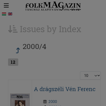
Issues by Index
2000/4
12
Display #
A drágszéli Vén Ferenc
2000