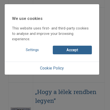
Harmadik
We use cookies
folklórfesztivál
This website uses first- and third-party cookies
Végváron
to analyse and improve your browsing
experience.
2000
Settings
Accept
2000/4
beszámoló
Borbély Jolán
Cookie Policy
=>
„Hogy a lélek rendben
legyen”