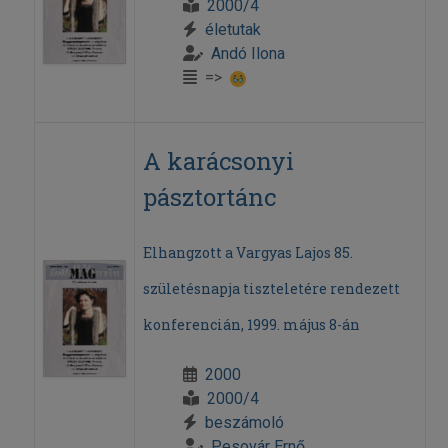
2000/4
életutak
Andó Ilona
=>
A karácsonyi
pásztortánc
Elhangzott a Vargyas Lajos 85.
születésnapja tiszteletére rendezett
konferencián, 1999. május 8-án
2000
2000/4
beszámoló
Pesovár Ernő