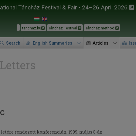
tional Táncház Festival & Fair • 24–26 April 2026
tanchaz.hu
Táncház Festival
Táncház method
Search
English Summaries
Articles
Iss
 Letters
nc
eletére rendezett konferencián, 1999. május 8-án