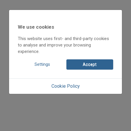
2000
2000/4
We use cookies
beszámoló
This website uses first- and third-party cookies
Pesovár Ernő
to analyse and improve your browsing
Initpage: 06
experience.
=>
Settings
Accept
Cookie Policy