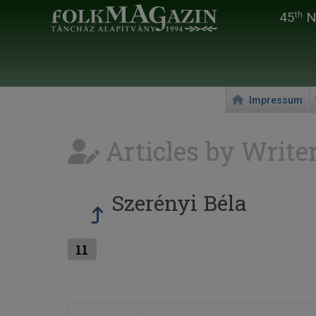
45
Na
th
Impressum
Articles by Write
Szerényi Béla
11