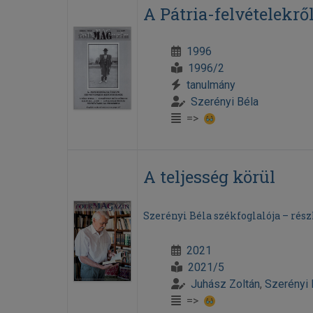
A Pátria-felvételekrő
1996
1996/2
tanulmány
Szerényi Béla
=>
A teljesség körül
Szerényi Béla székfoglalója – rész
2021
2021/5
Juhász Zoltán
,
Szerényi 
=>