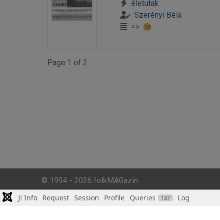
életutak
Szerényi Béla
=>
Page 1 of 2
© 1994 - 2026 folkMAGazin
J! Info
Request
Session
Profile
Queries
Log
137