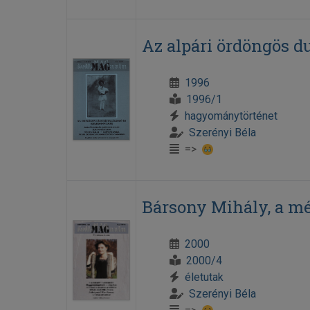
Az alpári ördöngös d
1996
1996/1
hagyománytörténet
Szerényi Béla
=>
Bársony Mihály, a mé
2000
2000/4
életutak
Szerényi Béla