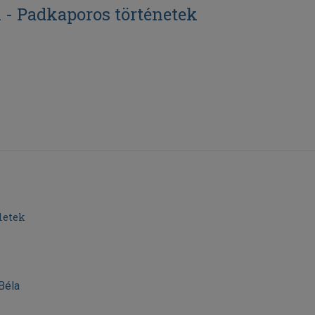
l - Padkaporos történetek
letek
Béla