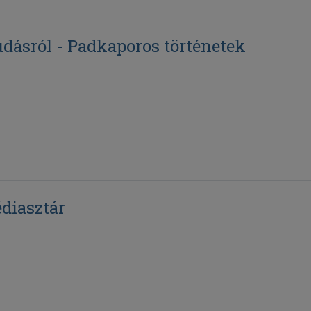
udásról - Padkaporos történetek
diasztár