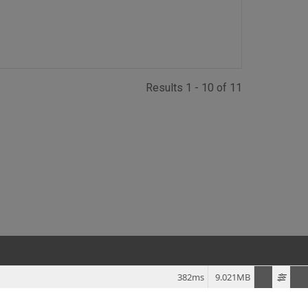
Results 1 - 10 of 11
382ms
9.021MB