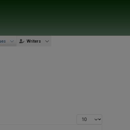
ues
Writers
Display #