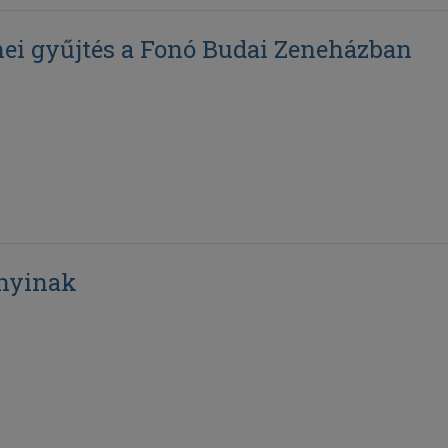
nei gyűjtés a Fonó Budai Zeneházban
anyinak