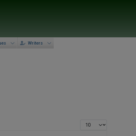
ues
Writers
Display #