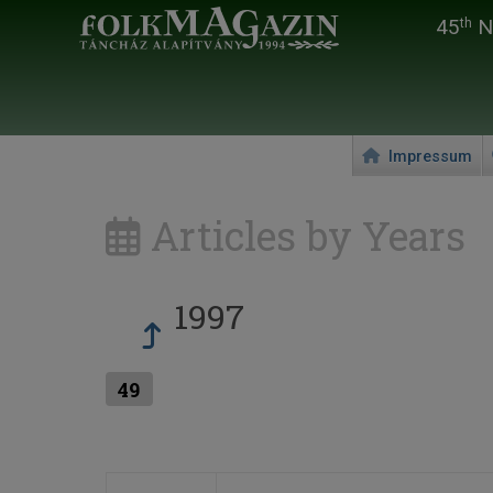
45
Na
th
Impressum
Articles by Years
1997
49