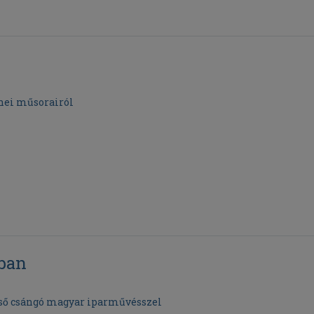
nei műsorairól
ban
első csángó magyar iparművésszel