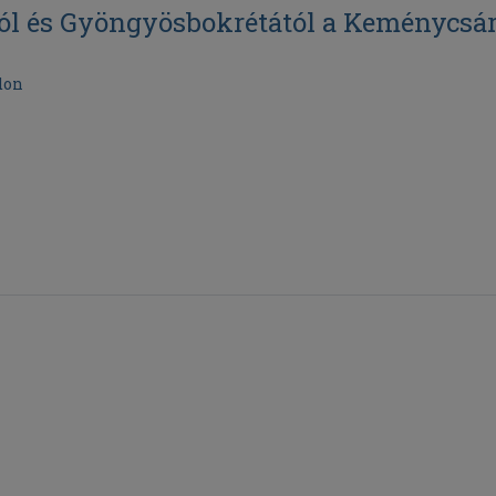
tól és Gyöngyösbokrétától a Keménycsá
don