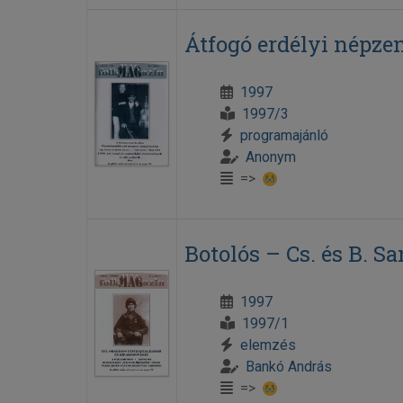
Átfogó erdélyi népze
1997
1997/3
programajánló
Anonym
=>
Botolós – Cs. és B. S
1997
1997/1
elemzés
Bankó András
=>