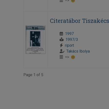
=>
Citeratábor Tiszakéc
1997
1997/3
riport
Takács Ibolya
=>
Page 1 of 5