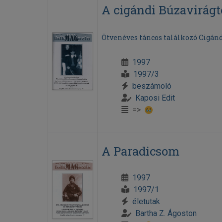
A cigándi Búzavirág
Ötvenéves táncos találkozó Cigán
1997
1997/3
beszámoló
Kaposi Edit
=>
A Paradicsom
1997
1997/1
életutak
Bartha Z. Ágoston