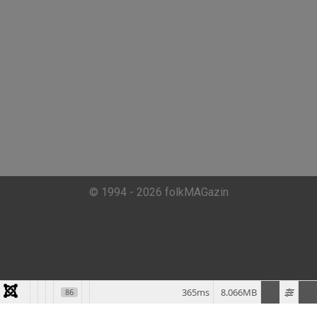
© 1994 - 2026 folkMAGazin
365ms
8.066MB
86