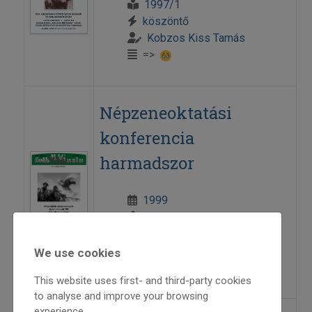
1997/1
köszöntő
Kobzos Kiss Tamás
=>
Népzeneoktatási
konferencia
harmadszor
1999
1999/1
programajánló
Kobzos Kiss Tamás
We use cookies
=>
This website uses first- and third-party cookies
to analyse and improve your browsing
experience.