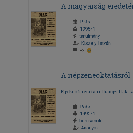
A magyarság eredeté
1995
1995/1
tanulmány
Kiszely István
=>
A népzeneoktatásról
Egy konferencián elhangzottak sz
1995
1995/1
beszámoló
Anonym