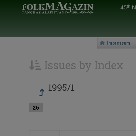
45
Na
th
Impressum
Issues by Index
1995/1
26