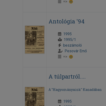
=>
Antológia '94
1995
1995/1
beszámoló
Pesovár Ernő
=>
A túlpartról....
A "Hagyományaink" Kanadában
1995