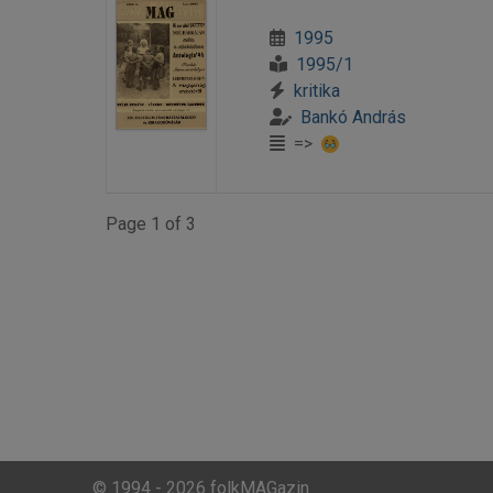
1995
1995/1
kritika
Bankó András
=>
Page 1 of 3
© 1994 - 2026 folkMAGazin