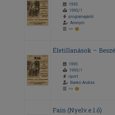
1995
1995/1
programajánló
Anonym
=>
Életillanások – Besz
1995
1995/1
riport
Bankó András
=>
Fain (Nyelv.e.l.ő)