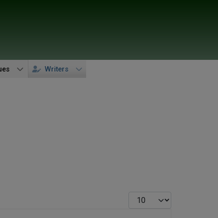
ues
Writers
Display #