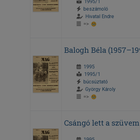
1995/1
beszámoló
Hivatal Endre
=>
Balogh Béla (1957–19
1995
1995/1
búcsúztató
György Károly
=>
Csángó lett a szüvem
1995