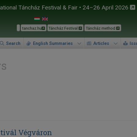
tional Táncház Festival & Fair • 24–26 April 2026
tanchaz.hu
Táncház Festival
Táncház method
Search
English Summaries
Articles
Iss
rs
tivál Végváron