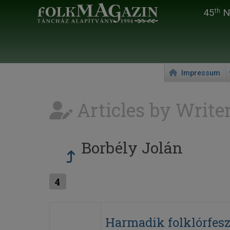
45
Na
th
Impressum
Articles by Write
Borbély Jolán
4
Harmadik folklórfesz