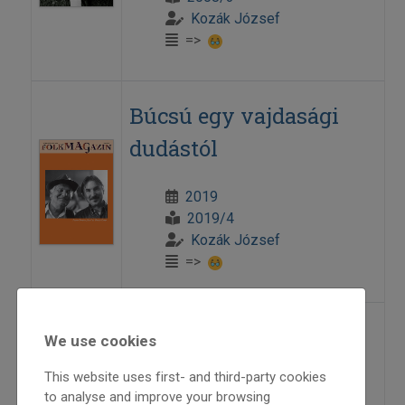
Kozák József
=>
Búcsú egy vajdasági
dudástól
2019
2019/4
Kozák József
=>
Dudafej, dudabőr
We use cookies
This website uses first- and third-party cookies
A magyar duda és a hangszer európai
to analyse and improve your browsing