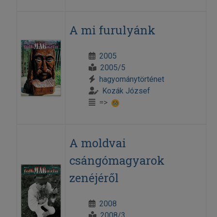
A mi furulyánk
2005
2005/5
hagyománytörténet
Kozák József
=>
A moldvai
csángómagyarok
zenéjéről
2008
2008/3