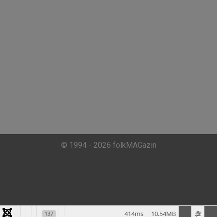
© 1994 - 2026 folkMAGazin
414ms
10.54MB
137