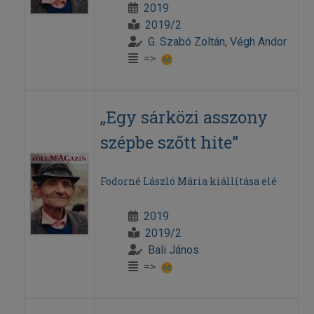
2019
2019/2
G. Szabó Zoltán
,
Végh Andor
=>
„Egy sárközi asszony
szépbe szőtt hite”
Fodorné László Mária kiállítása elé
2019
2019/2
Bali János
=>