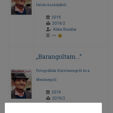
falukrónikájából
2019
2019/2
Kóka Rozália
=>
„Barangoltam...”
Fotográfiák Kalotaszegről és a
Mezőségről
2019
2019/2
Henics Tamás
=>