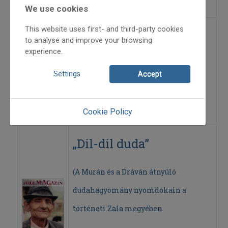
We use cookies
This website uses first- and third-party cookies
Cécó Műhely
to analyse and improve your browsing
experience.
2019
Settings
Accept
2019/2
Mikuska Judit
=>
Cookie Policy
„Dil-dil duda”
(A Murán és a Dráván átnyúló
dudahagyomány nyomdokain a
történeti Zala megyében