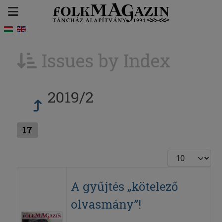
Issues by Index
2019/2
17
Display #
A gyűjtés „kötelező
olvasmány”!