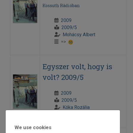
Kossuth Rádióban
2009
2009/5
Mohácsy Albert
=>
Egyszer volt, hogy is
volt? 2009/5
2009
2009/5
Kóka Rozália
=>
We use cookies