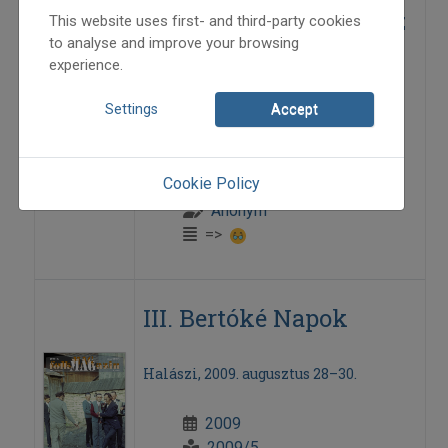
Hatvan éves a Bányász
This website uses first- and third-party cookies
to analyse and improve your browsing
Táncegyüttes
experience.
Settings
Accept
Jubileum Tatabányán
2009
Cookie Policy
2009/5
Anonym
=>
III. Bertóké Napok
Halászi, 2009. augusztus 28–30.
2009
2009/5