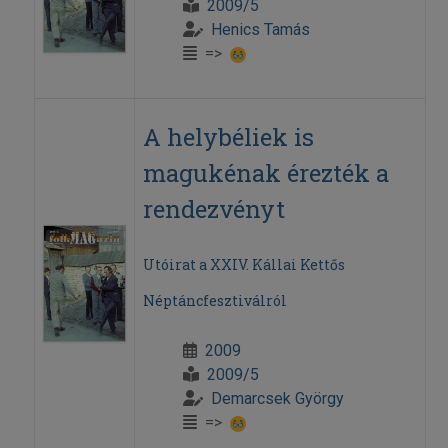
2009/5
Henics Tamás
=>
A helybéliek is
magukénak érezték a
rendezvényt
Utóirat a XXIV. Kállai Kettős
Néptáncfesztiválról
2009
2009/5
Demarcsek György
=>