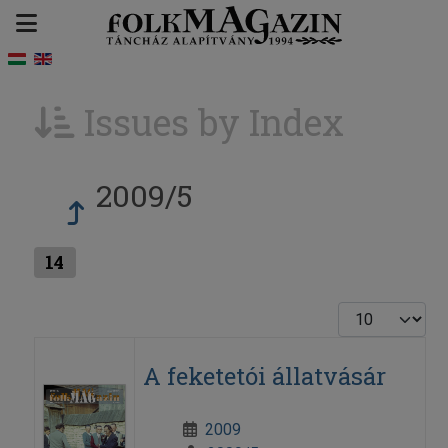
Issues by Index
2009/5
14
Display #
A feketetói állatvásár
2009