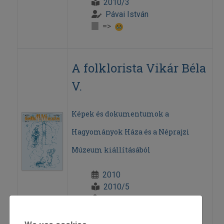
2010/3
Pávai István
=>
A folklorista Vikár Béla
V.
Képek és dokumentumok a
Hagyományok Háza és a Néprajzi
Múzeum kiállításából
2010
2010/5
Pávai István
=>