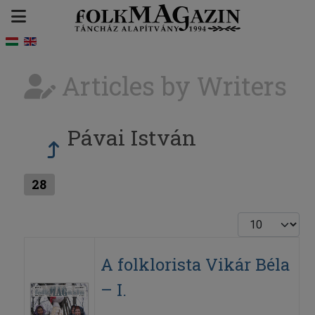
Articles by Writers
Pávai István
28
Display #
A folklorista Vikár Béla
– I.