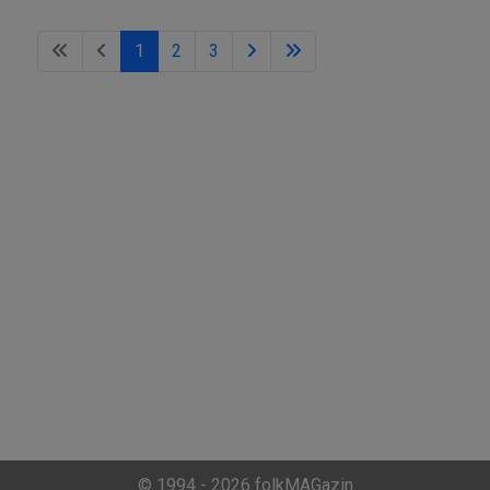
1
2
3
© 1994 - 2026 folkMAGazin