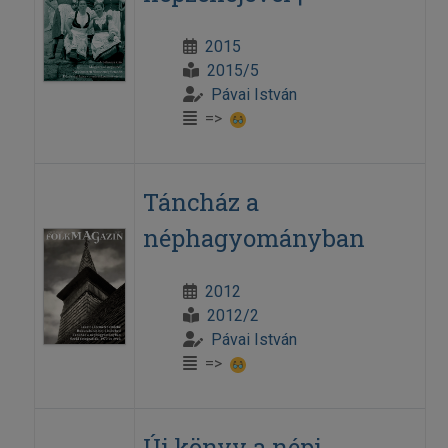
2015
2015/5
Pávai István
=>
Táncház a
néphagyományban
2012
2012/2
Pávai István
=>
Új könyv a népi