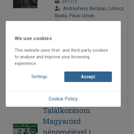
2017/3
Andrásfalvy Bertalan
,
Lőrincz
Beáta
,
Pávai István
=>
We use cookies
Szenik Ilona 85 éves
This website uses first- and third-party cookies
to analyse and improve your browsing
experience.
2012
2012/6
Settings
Accept
Pávai István
=>
Cookie Policy
Találkozásom
Magyarózd
népzenéjével |