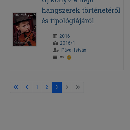
hangszerek történetéről
és tipológiájáról
2016
2016/1
Pávai István
=>
1
2
3