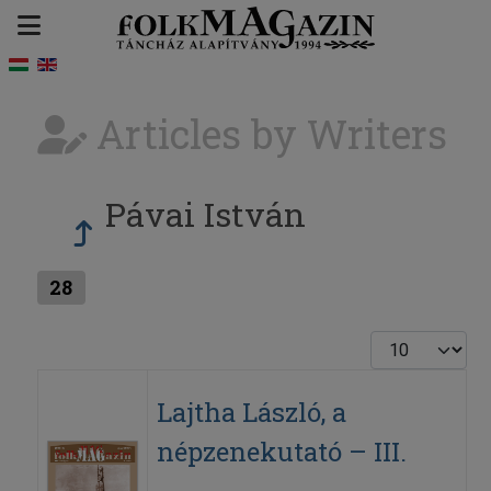
Articles by Writers
Pávai István
28
Display #
Lajtha László, a
népzenekutató – III.