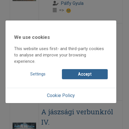
Pálfy Gyula
=>
A jászsági verbunkról
We use cookies
II.
This website uses first- and third-party cookies
to analyse and improve your browsing
2001
experience.
2001/4
hagyománytörténet
Settings
Accept
Kocsán László
=>
Cookie Policy
A jászsági verbunkról
IV.