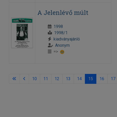
A Jelenlévő múlt
1998
1998/1
kiadványajánló
Anonym
=>
10
11
12
13
14
15
16
17