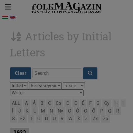
Articles by Initial
Letters
Clear
ALL
A
Á
B
C
Cs
D
E
É
F
G
Gy
H
I
Í
J
K
L
M
N
Ny
O
Ó
Ö
Ő
P
Q
R
S
Sz
T
U
Ú
Ü
V
W
X
Z
Zs
Zx
2923