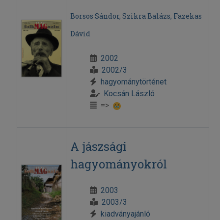
Borsos Sándor, Szikra Balázs, Fazekas
Dávid
2002
2002/3
hagyománytörténet
Kocsán László
=>
A jászsági
hagyományokról
2003
2003/3
kiadványajánló