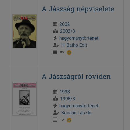
A Jászság népviselete
2002
2002/3
hagyománytörténet
H. Bathó Edit
=>
A Jászságról röviden
1998
1998/3
hagyománytörténet
Kocsán László
=>