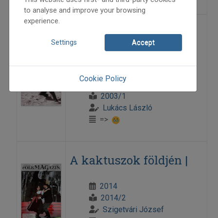
to analyse and improve your browsing
experience.
A juhait kereső pásztor
Settings
Accept
Pesovár Ferenc emlékezete
Cookie Policy
2003
2003/1
Lukács László
=>
A kaktuszok földjén |
2014
2014/2
Szigetvári József