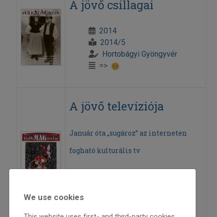
A jövő csillagai
2014
2014/5
Hortobágyi Gyöngyvér
=>
A jövő televíziója
Január óta „sugároz” az interneten
fogható kulturális tv
2008
2008/2
We use cookies
K. Tóth László
=>
This website uses first- and third-party cookies