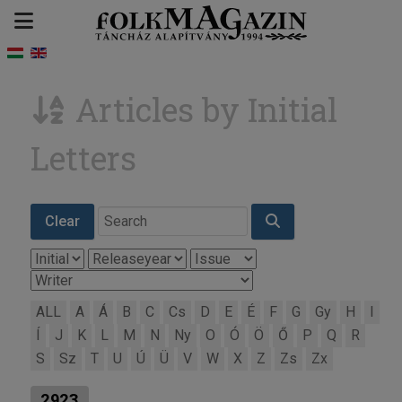
Articles by Initial
Letters
Clear
ALL
A
Á
B
C
Cs
D
E
É
F
G
Gy
H
I
Í
J
K
L
M
N
Ny
O
Ó
Ö
Ő
P
Q
R
S
Sz
T
U
Ú
Ü
V
W
X
Z
Zs
Zx
2923