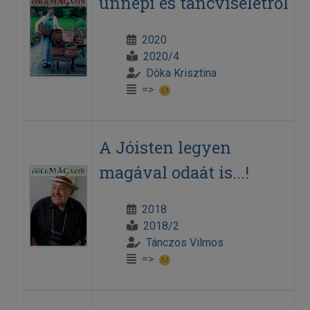
ünnepi és táncviseletről
2020
2020/4
Dóka Krisztina
=>
A Jóisten legyen
magával odaát is...!
2018
2018/2
Tánczos Vilmos
=>