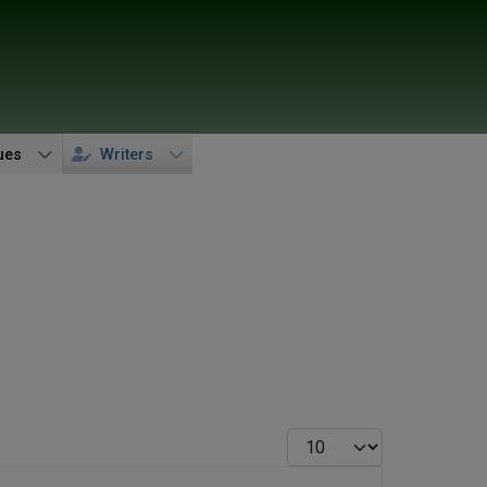
ues
Writers
Display #