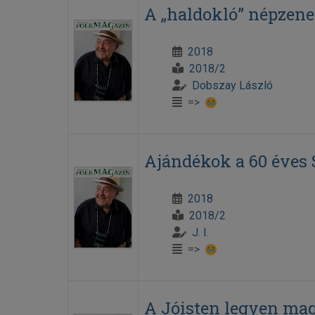
A „haldokló” népzene
2018
2018/2
Dobszay László
=>
Ajándékok a 60 éves 
2018
2018/2
J. I.
=>
A Jóisten legyen magá