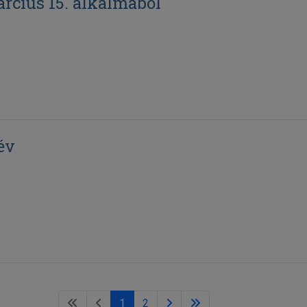
árcius 15. alkalmából
év
1
2