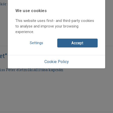
lkör megalakítása
We use cookies
This website uses first- and third-party cookies
to analyse and improve your browsing
experience.
Settings
Accept
et”
Cookie Policy
iss Péter életműkiállítása kapcsán