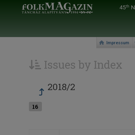
45
Na
th
Impressum
Issues by Index
2018/2
16