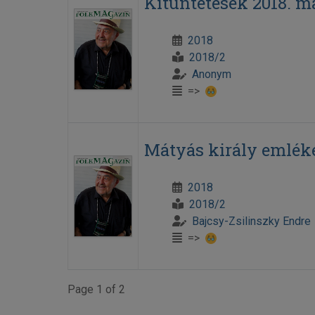
Kitüntetések 2018. m
2018
2018/2
Anonym
=>
Mátyás király emlék
2018
2018/2
Bajcsy-Zsilinszky Endre
=>
Page 1 of 2