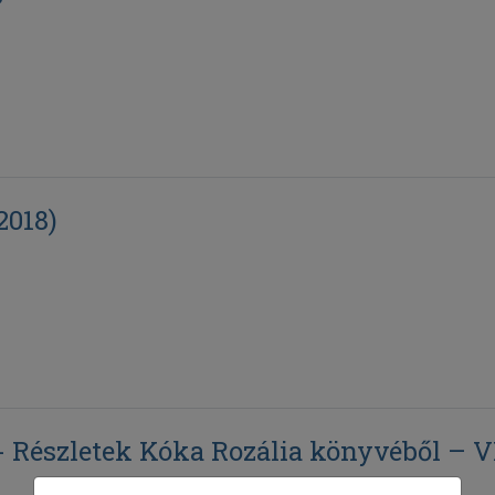
2018)
 Részletek Kóka Rozália könyvéből – VII