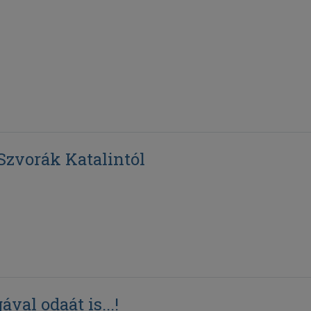
Szvorák Katalintól
val odaát is...!