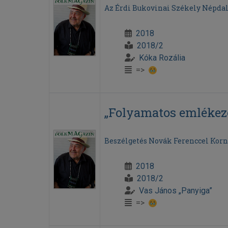
Az Érdi Bukovinai Székely Népda
2018
2018/2
Kóka Rozália
=>
„Folyamatos emlékez
Beszélgetés Novák Ferenccel Korn
2018
2018/2
Vas János „Panyiga”
=>