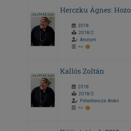
Herczku Ágnes: Hoz
2018
2018/2
Anonym
=>
Kallós Zoltán
2018
2018/2
Péterbencze Anikó
=>