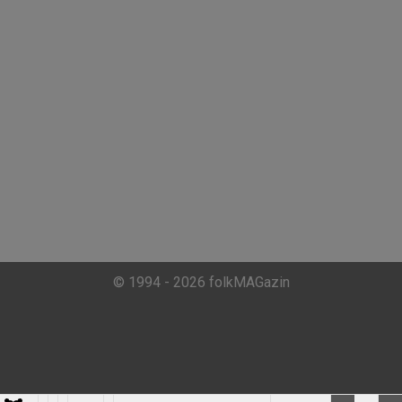
© 1994 - 2026 folkMAGazin