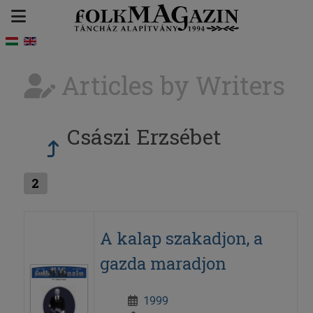
Articles by Writers
Császi Erzsébet
2
A kalap szakadjon, a
gazda maradjon
1999