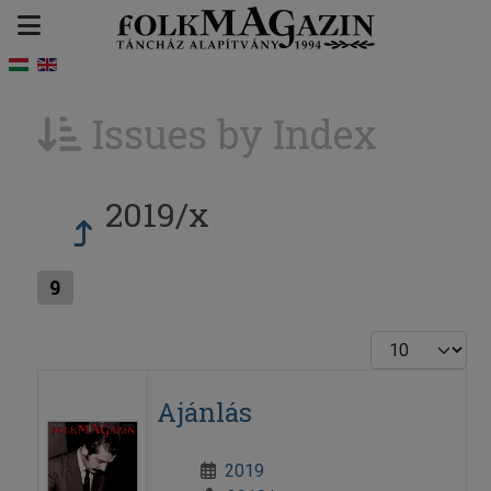
Issues by Index
2019/x
9
Display #
Ajánlás
2019