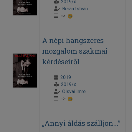
2019/x
Berán István
=>
A népi hangszeres
mozgalom szakmai
kérdéseiről
2019
2019/x
Olsvai Imre
=>
„Annyi áldás szálljon...”