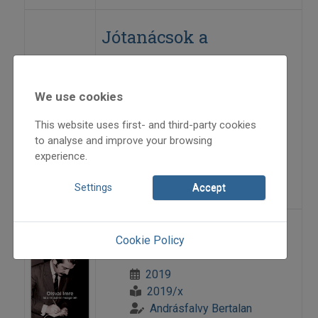
Jótanácsok a
forrástisztaság
megőrzésére
We use cookies
This website uses first- and third-party cookies
2019
to analyse and improve your browsing
2019/x
experience.
Olsvai Imre
=>
Settings
Accept
Köszöntő
Cookie Policy
2019
2019/x
Andrásfalvy Bertalan