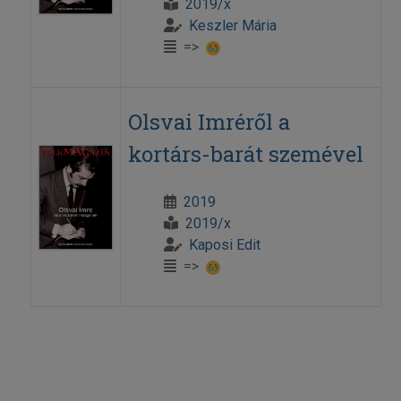
2019/x
Keszler Mária
=>
Olsvai Imréről a
kortárs-barát szemével
2019
2019/x
Kaposi Edit
=>