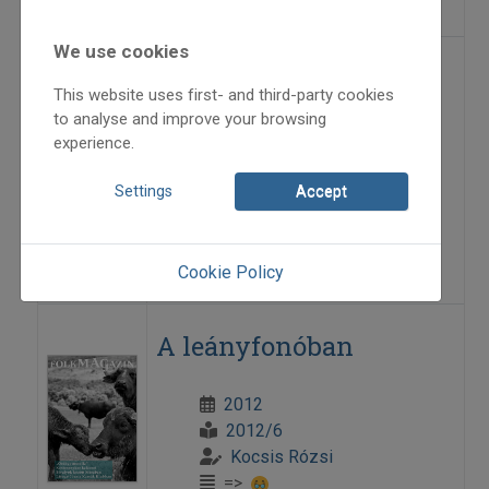
We use cookies
Al-dunai székely
This website uses first- and third-party cookies
történetek
to analyse and improve your browsing
experience.
2012
Settings
Accept
2012/1
Péter László
=>
Cookie Policy
A leányfonóban
2012
2012/6
Kocsis Rózsi
=>