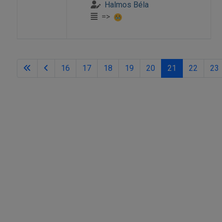
Halmos Béla
=>
16
17
18
19
20
21
22
23