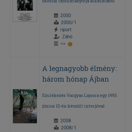
skóciai tanulmányútja alkalmából
2000
2000/1
riport
Záhó
=>
A legnagyobb élmény:
három hónap Ájban
Emlékezés Vargyas Lajosra egy 1993.
június 12-én készült interjúval
2008
2008/1