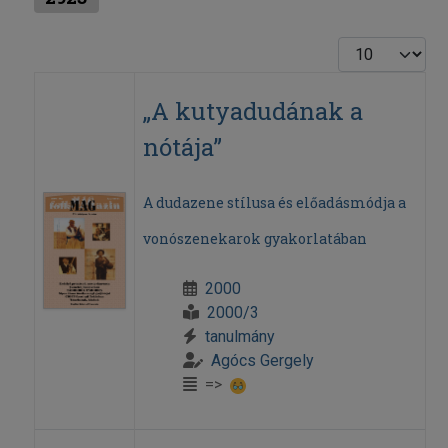
Display #
„A kutyadudának a
nótája”
A dudazene stílusa és előadásmódja a
vonószenekarok gyakorlatában
2000
2000/3
tanulmány
Agócs Gergely
=>