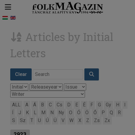
Articles by Initial
Letters
Clear
ALL
A
Á
B
C
Cs
D
E
É
F
G
Gy
H
I
Í
J
K
L
M
N
Ny
O
Ó
Ö
Ő
P
Q
R
S
Sz
T
U
Ú
Ü
V
W
X
Z
Zs
Zx
2923