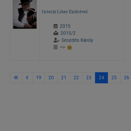
Interjú Liber Endrével
2015
2015/2
Grozdits Károly
=>
19
20
21
22
23
24
25
26