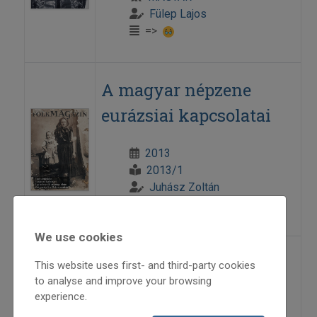
Fülep Lajos
=>
A magyar népzene
eurázsiai kapcsolatai
2013
2013/1
Juhász Zoltán
=>
We use cookies
A magyar népzene és a
This website uses first- and third-party cookies
to analyse and improve your browsing
média
experience.