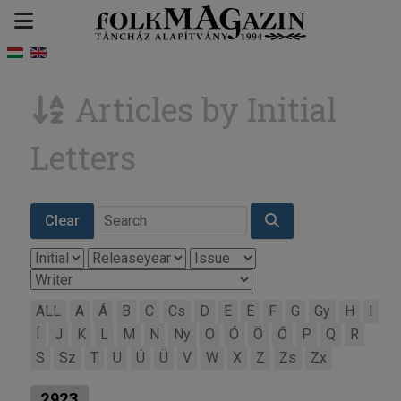
Articles by Initial
Letters
Clear
ALL
A
Á
B
C
Cs
D
E
É
F
G
Gy
H
I
Í
J
K
L
M
N
Ny
O
Ó
Ö
Ő
P
Q
R
S
Sz
T
U
Ú
Ü
V
W
X
Z
Zs
Zx
2923