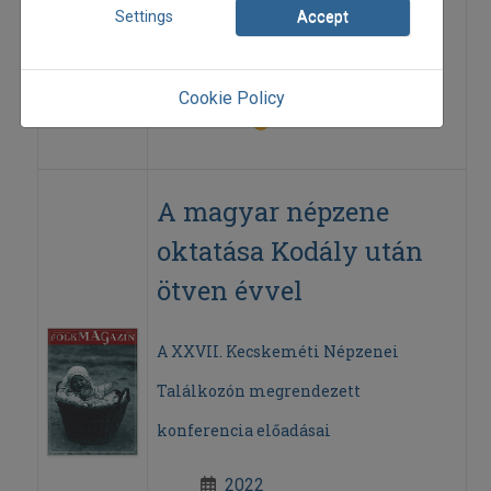
1999
Settings
Accept
1999/2
elemzés
Halász Péter
Cookie Policy
=>
A magyar népzene
oktatása Kodály után
ötven évvel
A XXVII. Kecskeméti Népzenei
Találkozón megrendezett
konferencia előadásai
2022