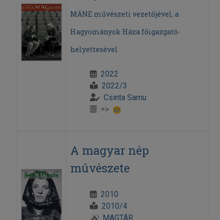
MÁNE művészeti vezetőjével, a
Hagyományok Háza főigazgató-
helyettesével
2022
2022/3
Csinta Samu
=>
A magyar nép
mûvészete
2010
2010/4
MAGTÁR