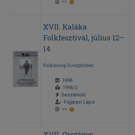
=>
XVII. Kaláka
Folkfesztivál, július 12–
14.
Folkünnep Diósgyőrben
1996
1996/2
beszámoló
Fogarasi Lajos
=>
XVII. Országos