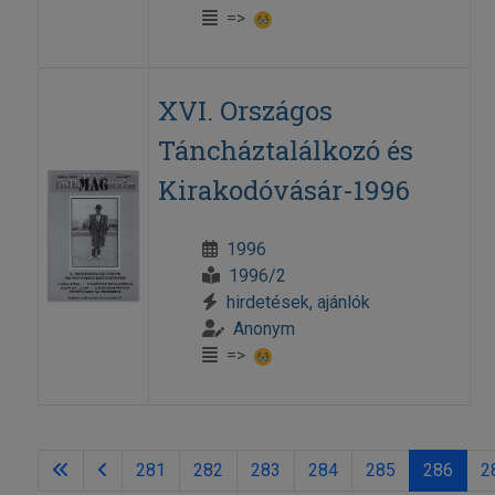
=>
XVI. Országos
Táncháztalálkozó és
Kirakodóvásár-1996
1996
1996/2
hirdetések, ajánlók
Anonym
=>
281
282
283
284
285
286
2