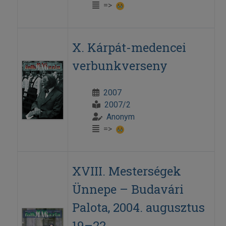
=>
X. Kárpát-medencei
verbunkverseny
2007
2007/2
Anonym
=>
XVIII. Mesterségek
Ünnepe – Budavári
Palota, 2004. augusztus
19–22.