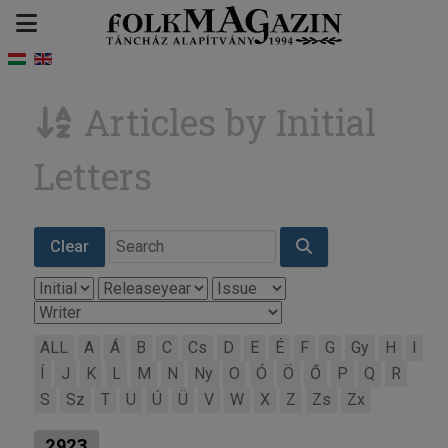
Articles by Initial
Letters
Clear
ALL
A
Á
B
C
Cs
D
E
É
F
G
Gy
H
I
Í
J
K
L
M
N
Ny
O
Ó
Ö
Ő
P
Q
R
S
Sz
T
U
Ú
Ü
V
W
X
Z
Zs
Zx
2923