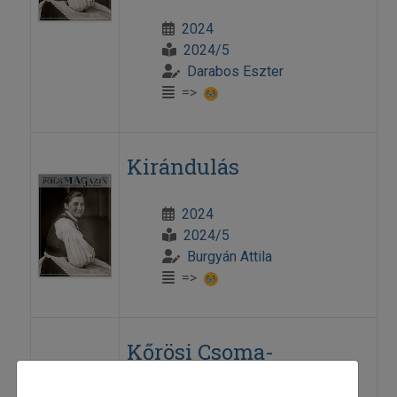
2024
2024/5
Darabos Eszter
=>
Kirándulás
2024
2024/5
Burgyán Attila
=>
Kőrösi Csoma-
ösztöndíjasok az USÁ-