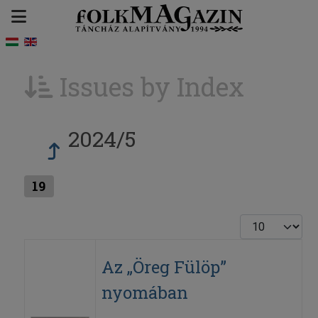
Issues by Index
2024/5
19
Display #
Az „Öreg Fülöp”
nyomában