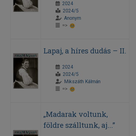
2024
2024/5
Anonym
=>
Lapaj, a híres dudás – II.
2024
2024/5
Mikszáth Kálmán
=>
„Madarak voltunk,
földre szálltunk, aj...”