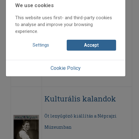
ban
We use cookies
This website uses first- and third-party cookies
New Brunswick-i beszélgetés Balogh
to analyse and improve your browsing
experience.
Lilivel és Molnár István Dániellel
Settings
Accept
2024
2024/5
Antal-Ferencz Ildikó
Cookie Policy
=>
Kulturális kalandok
Öt lenyűgöző kiállítás a Néprajzi
Múzeumban