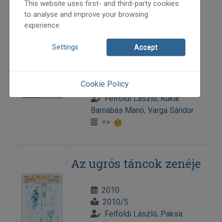
This website uses first- and third-party cookies
A néptánckutatás új
to analyse and improve your browsing
experience.
műhelyei
Magyarországon
Settings
Accept
2015
Cookie Policy
2015/6
Felföldi László
,
Kukár
Barnabás Manó
,
Varga Sándor
=>
Az ugrós táncok zenéje
2010
2010/5
Felföldi László
,
Paksa