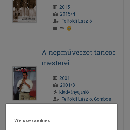
2015
2015/4
Felföldi László
=>
A népművészet táncos
mesterei
2001
2001/3
kiadványajánló
Felföldi László
,
Gombos
András
=>
We use cookies