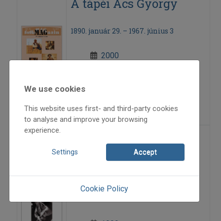
A tápéi Ács György
1890. január 29. – 1967. június 3
2000
2000/3
életutak
We use cookies
Gombos András
=>
This website uses first- and third-party cookies
to analyse and improve your browsing
experience.
Fiatal
Settings
Accept
Etnokoreológusok
Nemzetközi
Cookie Policy
Szemináriuma 1999.