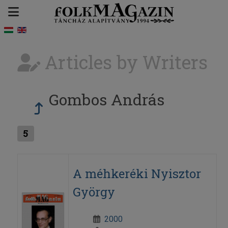
Articles by Writers
Gombos András
5
A méhkeréki Nyisztor
György
2000