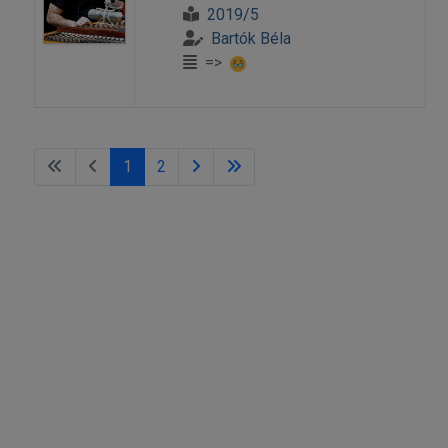
2019/5
Bartók Béla
=>
1
2