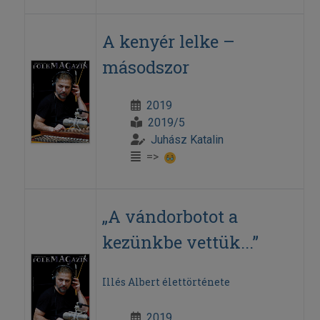
A kenyér lelke –
másodszor
2019
2019/5
Juhász Katalin
=>
„A vándorbotot a
kezünkbe vettük...”
Illés Albert élettörténete
2019