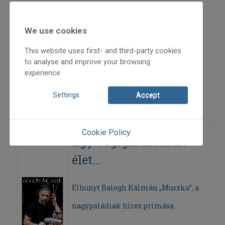
Részletek Kóka Rozália könyvéből –
We use cookies
XVII. rész
This website uses first- and third-party cookies
to analyse and improve your browsing
2019
experience.
2019/5
Kóka Rozália
Settings
Accept
=>
Cookie Policy
Egy végigmuzsikált
élet...
Elhunyt Balogh Kálmán „Muszka”, a
nagypaládiak híres prímása