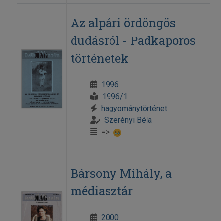
Az alpári ördöngös
dudásról - Padkaporos
történetek
1996
1996/1
hagyománytörténet
Szerényi Béla
=>
Bársony Mihály, a
médiasztár
2000