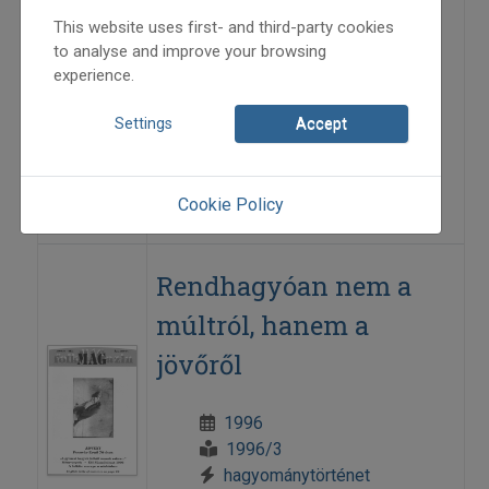
Padkaporos történetek
This website uses first- and third-party cookies
to analyse and improve your browsing
experience.
1997
1997/2
Settings
Accept
hagyománytörténet
Szerényi Béla
=>
Cookie Policy
Rendhagyóan nem a
múltról, hanem a
jövőről
1996
1996/3
hagyománytörténet