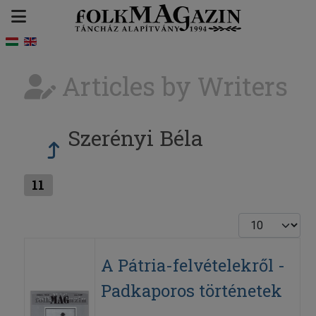
Articles by Writers
Szerényi Béla
11
Display #
A Pátria-felvételekről -
Padkaporos történetek