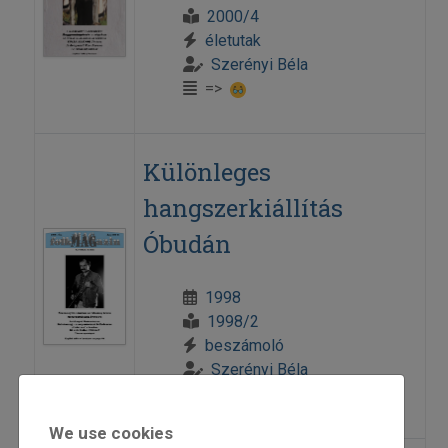
2000/4
életutak
Szerényi Béla
=>
Különleges
hangszerkiállítás
Óbudán
1998
1998/2
beszámoló
Szerényi Béla
=>
We use cookies