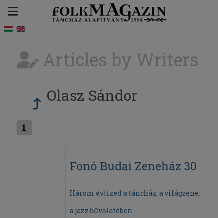
Articles by Writers
Olasz Sándor
1
Fonó Budai Zeneház 30
Három évtized a táncház, a világzene,
a jazz bűvöletében