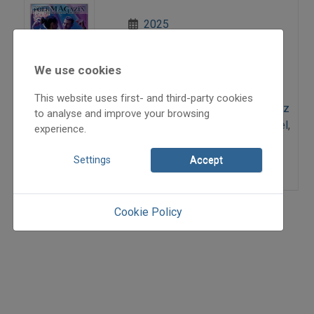
2025
2025/x
Bakai Anna
,
Barcsik Géza
,
We use cookies
Horváth László
,
Jávorszky Béla
Szilárd
,
Küttel Dávid
,
Olasz
This website uses first- and third-party cookies
Sándor
,
Petrovics Gabriella
,
Rácz
to analyse and improve your browsing
Mihály
,
Török Ferenc
,
Tóth Dániel
,
experience.
Varga Veronika
=>
Settings
Accept
Cookie Policy