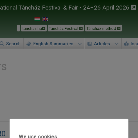
tional Táncház Festival & Fair • 24–26 April 2026
tanchaz.hu
Táncház Festival
Táncház method
Search
English Summaries
Articles
Iss
rs
30
We use cookies