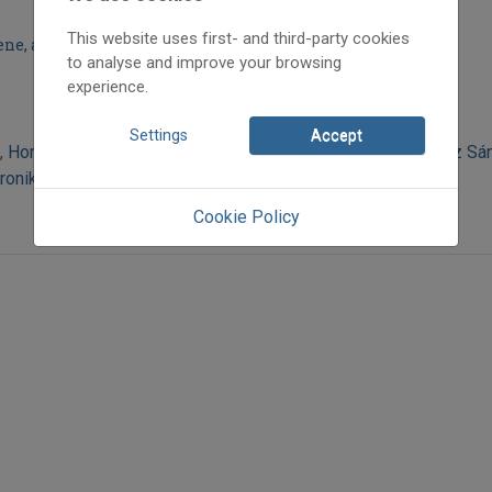
This website uses first- and third-party cookies
ne, a jazz bűvöletében
to analyse and improve your browsing
experience.
Settings
Accept
,
Horváth László
,
Jávorszky Béla Szilárd
,
Küttel Dávid
,
Olasz Sá
ronika
Cookie Policy