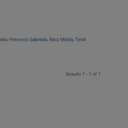
ndor
,
Petrovics Gabriella
,
Rácz Mihály
,
Török
Results 1 - 1 of 1