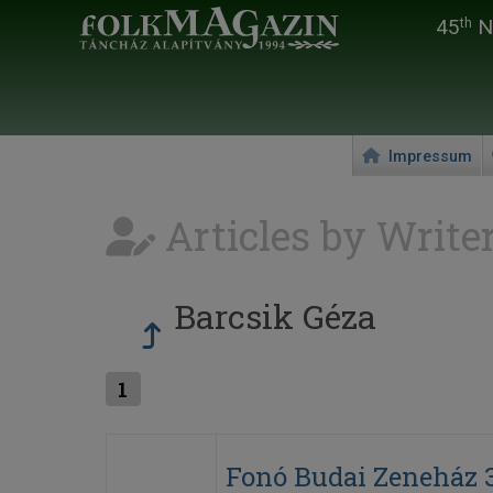
45
Na
th
Impressum
Articles by Write
Barcsik Géza
1
Fonó Budai Zeneház 