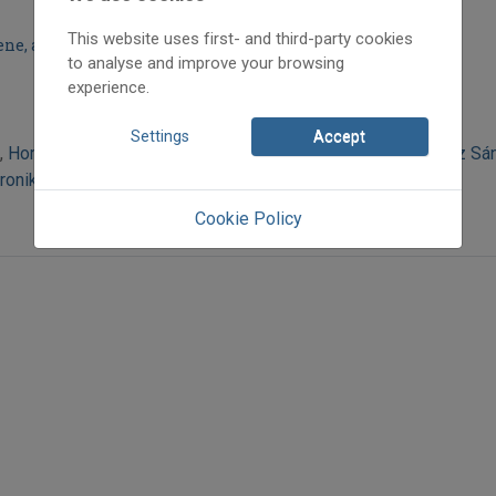
This website uses first- and third-party cookies
ne, a jazz bűvöletében
to analyse and improve your browsing
experience.
Settings
Accept
,
Horváth László
,
Jávorszky Béla Szilárd
,
Küttel Dávid
,
Olasz Sá
ronika
Cookie Policy