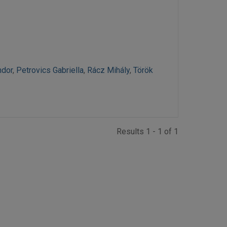
ndor
,
Petrovics Gabriella
,
Rácz Mihály
,
Török
Results 1 - 1 of 1