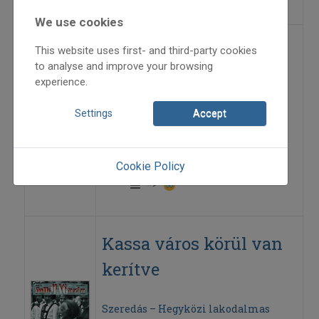
We use cookies
Karikázó a
This website uses first- and third-party cookies
to analyse and improve your browsing
lakodalomban
experience.
Settings
Accept
2006
2006/2
hagyománytörténet
Cookie Policy
Darmos István
=>
Kassa város körül van
kerítve
Szeredás – Hegyközi lakodalmas