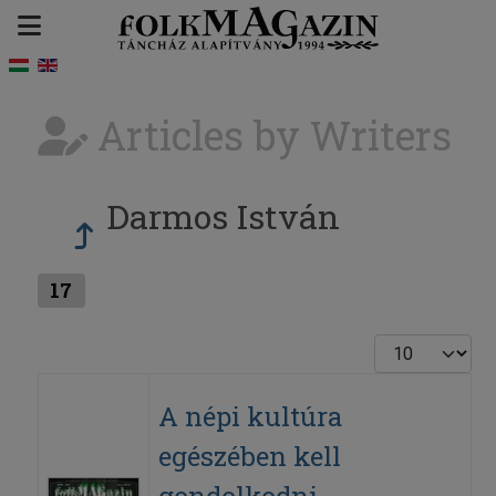
Articles by Writers
Darmos István
17
Display #
A népi kultúra
egészében kell