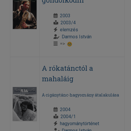
gondolkodni
2003
2003/4
elemzés
Darmos István
=>
A rókatánctól a
mahaláig
A cigánytánc-hagyomány átalakulása
2004
2004/1
hagyománytörténet
Darmos István