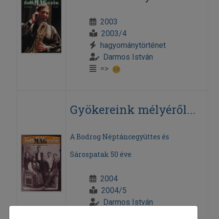
2003
2003/4
hagyománytörténet
Darmos István
=>
Gyökereink mélyéről...
A Bodrog Néptáncegyüttes és
Sárospatak 50 éve
2004
2004/5
Darmos István
=>