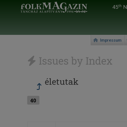
45
Na
th
Impressum
Issues by Index
életutak
40