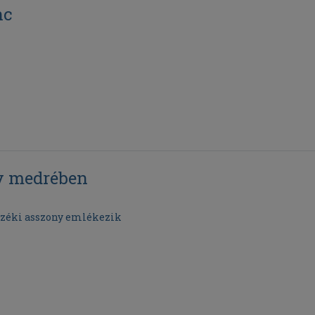
nc
gy medrében
széki asszony emlékezik