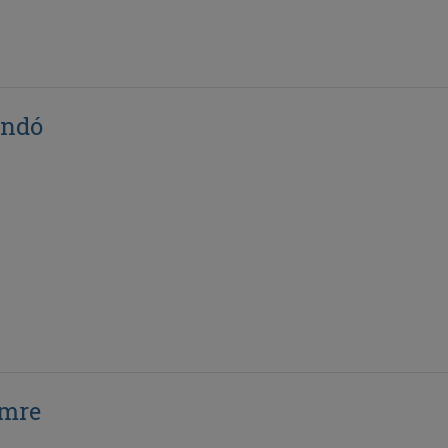
ndó
Imre