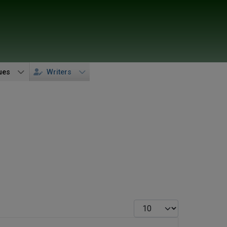
ues
Writers
Display #