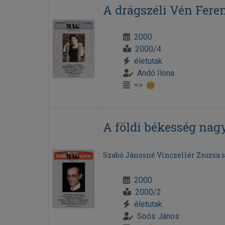
A drágszéli Vén Fere
2000
2000/4
életutak
Andó Ilona
=>
A földi békesség na
Szabó Jánosné Vinczellér Zsuzsa 
2000
2000/2
életutak
Soós János