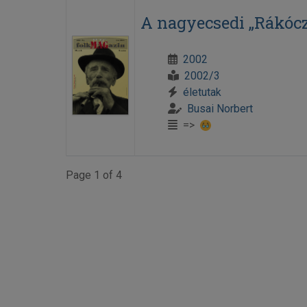
A nagyecsedi „Rákócz
2002
2002/3
életutak
Busai Norbert
=>
Page 1 of 4