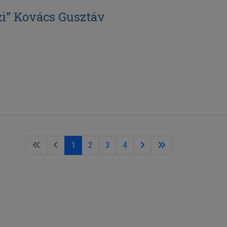
i” Kovács Gusztáv
1
2
3
4