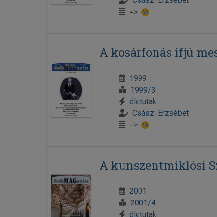
Császi Erzsébet
=>
A kosárfonás ifjú me
1999
1999/3
életutak
Császi Erzsébet
=>
A kunszentmiklósi S
2001
2001/4
életutak