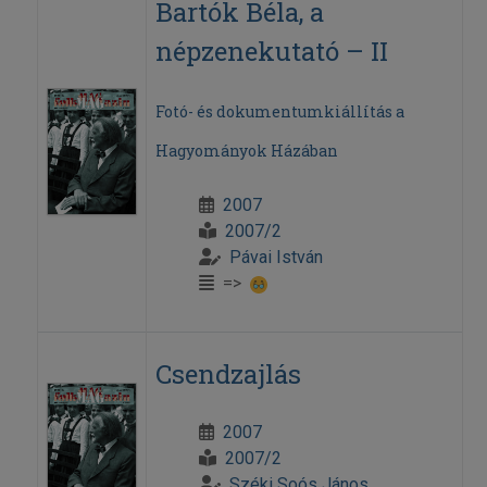
Bartók Béla, a
népzenekutató – II
Fotó- és dokumentumkiállítás a
Hagyományok Házában
2007
2007/2
Pávai István
=>
Csendzajlás
2007
2007/2
Széki Soós János