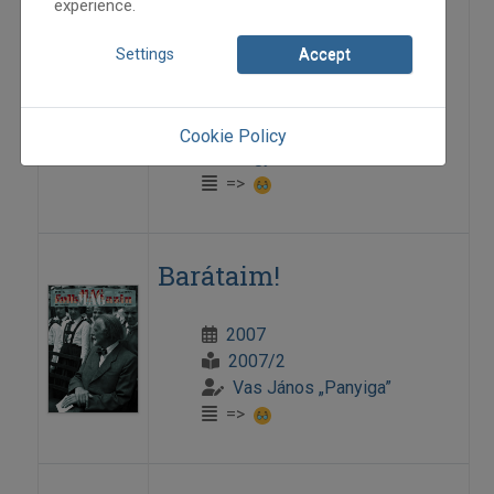
Szólótáncfesztivál
experience.
Békéscsabán
Settings
Accept
2007
2007/2
Cookie Policy
Nagy Zoltán dr.
=>
Barátaim!
2007
2007/2
Vas János „Panyiga”
=>