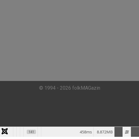
© 1994 - 2026 folkMAGazin
458ms
8.872MB
141