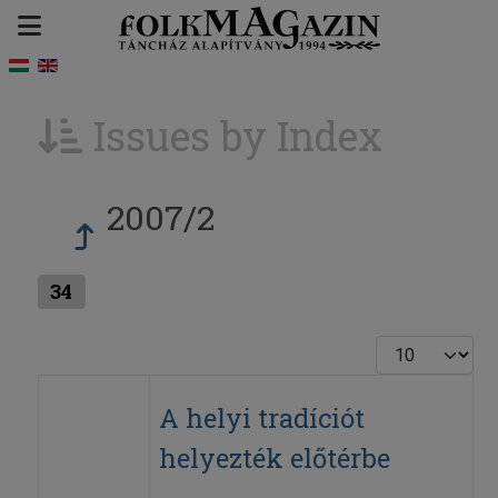
Issues by Index
2007/2
34
Display #
A helyi tradíciót
helyezték előtérbe