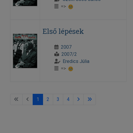
=>
Első lépések
2007
2007/2
Eredics Júlia
=>
1
2
3
4