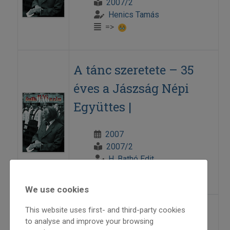
2007/2
Henics Tamás
=>
A tánc szeretete – 35
éves a Jászság Népi
Együttes |
2007
2007/2
H. Bathó Edit
=>
We use cookies
This website uses first- and third-party cookies
A XVIII. Országos
to analyse and improve your browsing