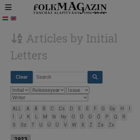
Articles by Initial
Letters
Clear
ALL
A
Á
B
C
Cs
D
E
É
F
G
Gy
H
I
Í
J
K
L
M
N
Ny
O
Ó
Ö
Ő
P
Q
R
S
Sz
T
U
Ú
Ü
V
W
X
Z
Zs
Zx
2923