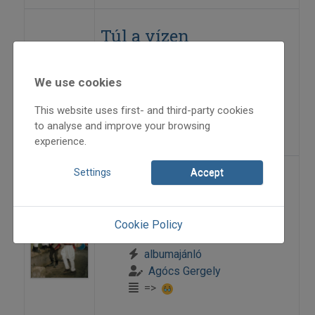
Túl a vízen
2017
We use cookies
2017/2
Dsupin Pál
This website uses first- and third-party cookies
=>
to analyse and improve your browsing
experience.
Settings
Accept
Túlparton
2005
Cookie Policy
2005/1
albumajánló
Agócs Gergely
=>