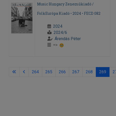
Music Hungary Zeneműkiadó /
FolkEurópa Kiadó • 2024 • FECD 082
2024
2024/6
Árendás Péter
=>
264
265
266
267
268
269
2