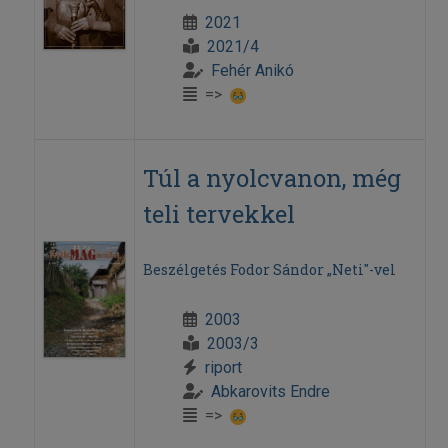
2021
2021/4
Fehér Anikó
=>
Túl a nyolcvanon, még
teli tervekkel
Beszélgetés Fodor Sándor „Neti"-vel
2003
2003/3
riport
Abkarovits Endre
=>