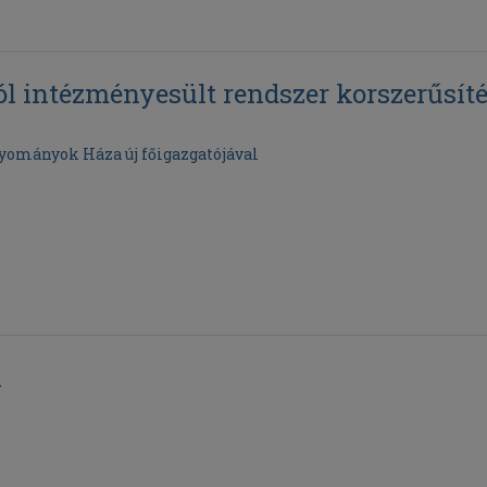
 intézményesült rendszer korszerűsíté
gyományok Háza új főigazgatójával
k