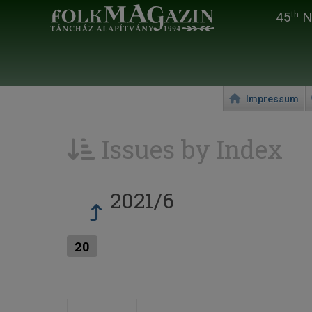
45
Na
th
Impressum
Issues by Index
2021/6
20