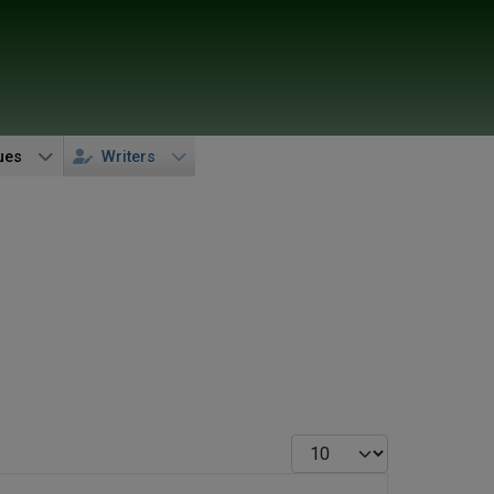
ues
Writers
Display #