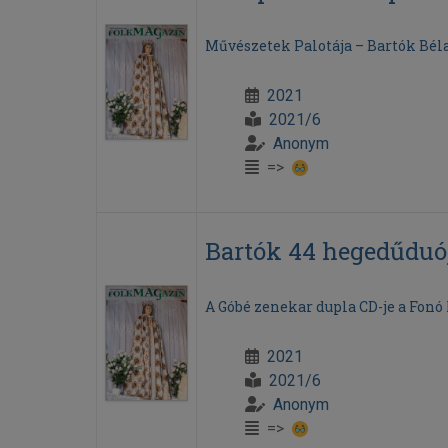
Művészetek Palotája – Bartók Béla
2021
2021/6
Anonym
=>
Bartók 44 hegedűduó
A Góbé zenekar dupla CD-je a Fonó 
2021
2021/6
Anonym
=>