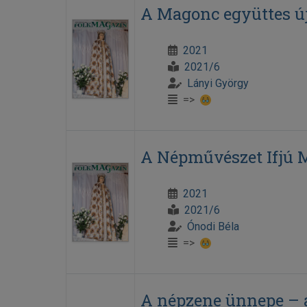
A Magonc együttes új
2021
2021/6
Lányi György
=>
A Népművészet Ifjú Me
2021
2021/6
Ónodi Béla
=>
A népzene ünnepe – a