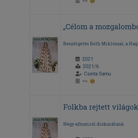
=>
„Célom a mozgalomból
Beszélgetés Both Miklóssal, a Ha
2021
2021/6
Csinta Samu
=>
Folkba rejtett világo
Négy albumról diskurálunk