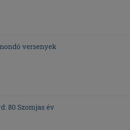
mondó versenyek
rd: 80 Szomjas év