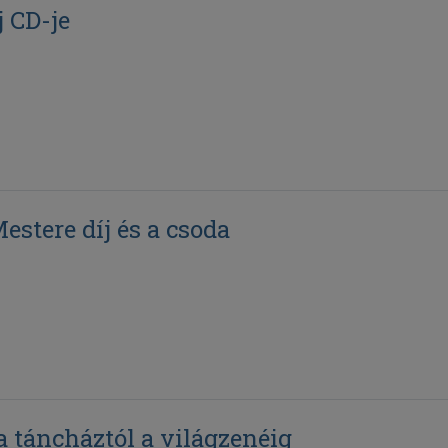
 CD-je
stere díj és a csoda
 táncháztól a világzenéig