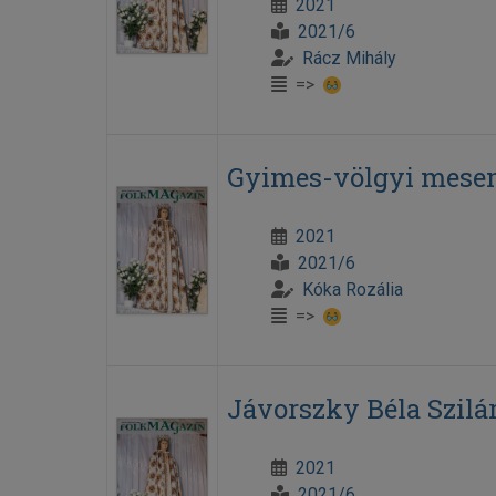
2021
2021/6
Rácz Mihály
=>
Gyimes-völgyi mese
2021
2021/6
Kóka Rozália
=>
Jávorszky Béla Szilá
2021
2021/6