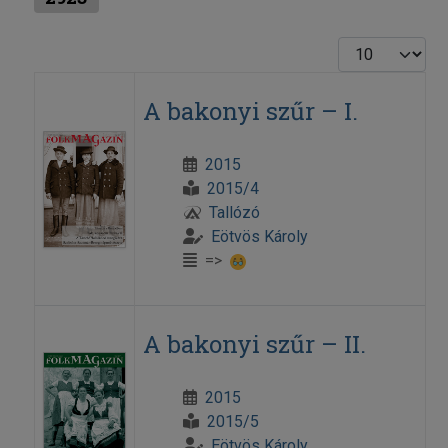
Display #
A bakonyi szűr – I.
2015
2015/4
Tallózó
Eötvös Károly
=>
A bakonyi szűr – II.
2015
2015/5
Eötvös Károly