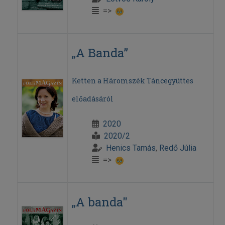
=>
„A Banda”
Ketten a Háromszék Táncegyüttes
előadásáról
2020
2020/2
Henics Tamás
,
Redő Júlia
=>
„A banda"