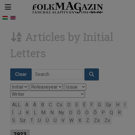
Articles by Initial
Letters
Clear
ALL
A
Á
B
C
Cs
D
E
É
F
G
Gy
H
I
Í
J
K
L
M
N
Ny
O
Ó
Ö
Ő
P
Q
R
S
Sz
T
U
Ú
Ü
V
W
X
Z
Zs
Zx
2923