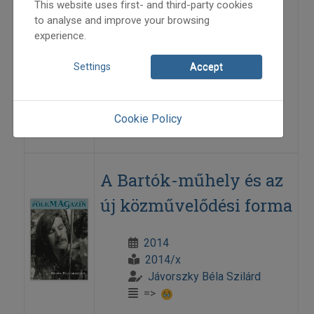
This website uses first- and third-party cookies
A bartóki út és a táncházmozgalom
to analyse and improve your browsing
experience.
útjai – néhány megjegyzés
Settings
Accept
2011
2011/3
Kelemen László
Cookie Policy
=>
A Bartók-műhely és az
új közművelődési forma
2014
2014/x
Jávorszky Béla Szilárd
=>