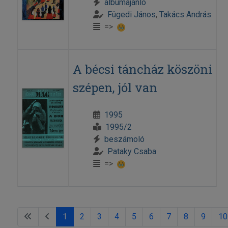
albumajánló
Fügedi János
,
Takács András
=>
A bécsi táncház köszöni
szépen, jól van
1995
1995/2
beszámoló
Pataky Csaba
=>
1
2
3
4
5
6
7
8
9
10