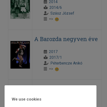
2014
2014/6
Szász József
=>
A Barozda negyven éve
2017
2017/1
Péterbencze Anikó
=>
A bartóki hármas út a
XXI. századi zenében
We use cookies