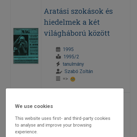
Aratási szokások és
hiedelmek a két
világháború között
1995
1995/2
tanulmány
Szabó Zoltán
=>
Az életét is színesíti
We use cookies
This website uses first- and third-party cookies
1995
to analyse and improve your browsing
1995/2
experience.
riport