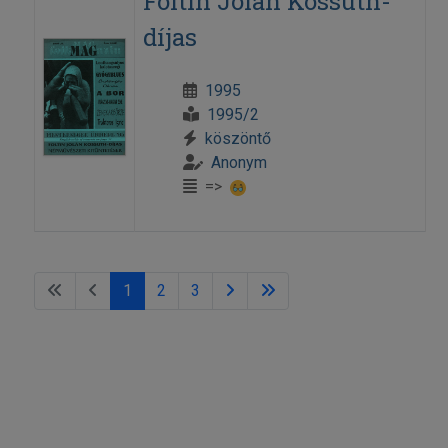
Foltin Jolán Kossuth-
díjas
1995
1995/2
köszöntő
Anonym
=>
1
2
3