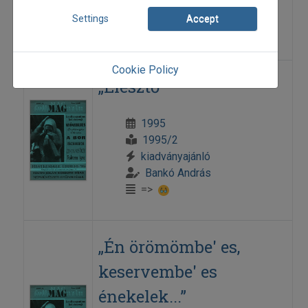
K. Tóth László
Settings
Accept
=>
Cookie Policy
„Élesztő”
1995
1995/2
kiadványajánló
Bankó András
=>
„Én örömömbe' es,
keservembe' es
énekelek...”