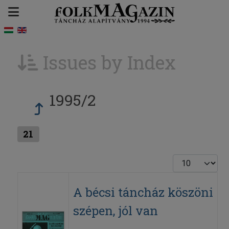
Issues by Index
1995/2
21
Display #
A bécsi táncház köszöni
szépen, jól van