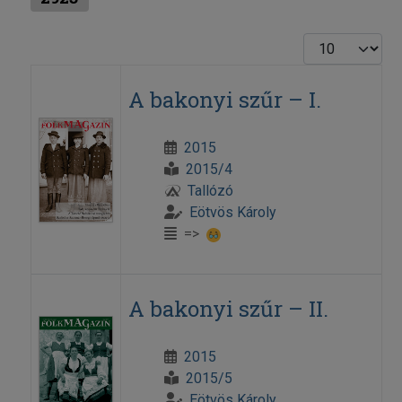
Display #
A bakonyi szűr – I.
2015
2015/4
Tallózó
Eötvös Károly
=>
A bakonyi szűr – II.
2015
2015/5
Eötvös Károly