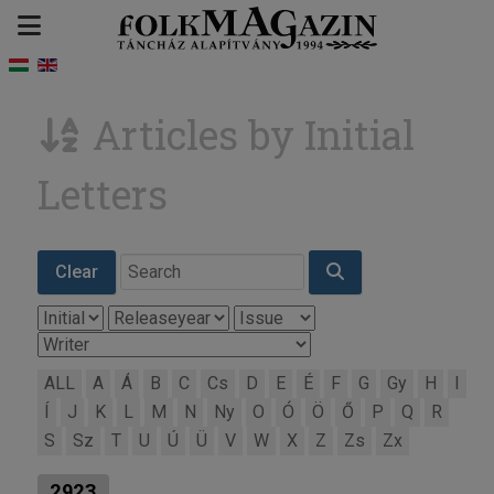
Articles by Initial
Letters
Clear
ALL
A
Á
B
C
Cs
D
E
É
F
G
Gy
H
I
Í
J
K
L
M
N
Ny
O
Ó
Ö
Ő
P
Q
R
S
Sz
T
U
Ú
Ü
V
W
X
Z
Zs
Zx
2923