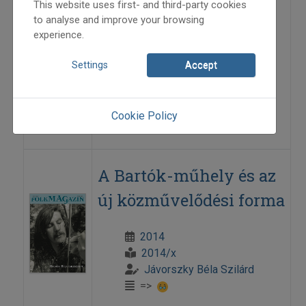
This website uses first- and third-party cookies
A bartóki út és a táncházmozgalom
to analyse and improve your browsing
experience.
útjai – néhány megjegyzés
Settings
Accept
2011
2011/3
Kelemen László
Cookie Policy
=>
A Bartók-műhely és az
új közművelődési forma
2014
2014/x
Jávorszky Béla Szilárd
=>