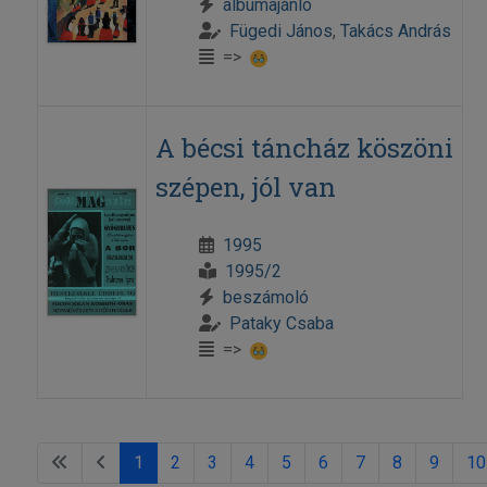
albumajánló
Fügedi János
,
Takács András
=>
A bécsi táncház köszöni
szépen, jól van
1995
1995/2
beszámoló
Pataky Csaba
=>
1
2
3
4
5
6
7
8
9
10