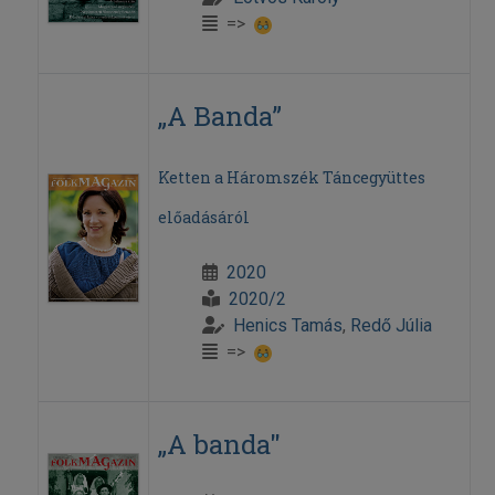
=>
„A Banda”
Ketten a Háromszék Táncegyüttes
előadásáról
2020
2020/2
Henics Tamás
,
Redő Júlia
=>
„A banda"