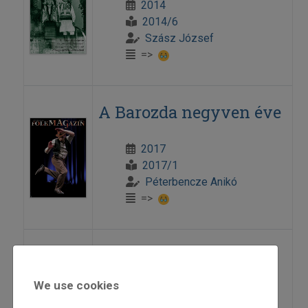
2014
2014/6
Szász József
=>
A Barozda negyven éve
2017
2017/1
Péterbencze Anikó
=>
A bartóki hármas út a
XXI. századi zenében
We use cookies