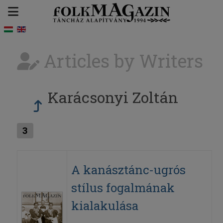
Articles by Writers
Karácsonyi Zoltán
3
A kanásztánc-ugrós
stílus fogalmának
kialakulása