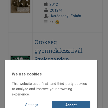
2012
2012/4
Karácsonyi Zoltán
=>
Örökség
gyermekfesztivál
Szekszárdon
2006
We use cookies
2006/5
This website uses first- and third-party cookies
beszámoló
to analyse and improve your browsing
Karácsonyi Zoltán
experience.
=>
Settings
Accept