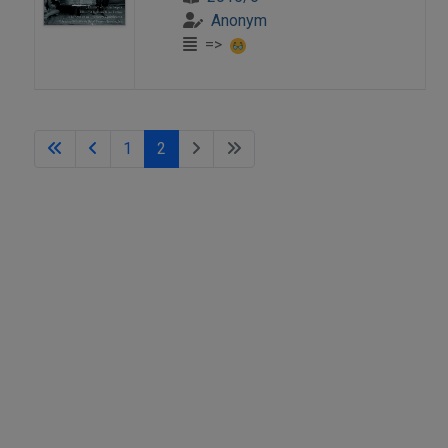
Anonym
=>
1
2