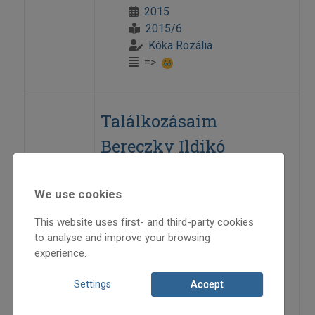
2015
2015/6
Kóka Rozália
=>
Találkozásaim
Bereczky Ildikó
harkányi tiszteletes
asszonnyal – I. rész
We use cookies
This website uses first- and third-party cookies
2015
to analyse and improve your browsing
2015/6
experience.
Kóka Rozália
Settings
Accept
=>