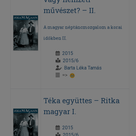
művészet? – II.
A magyar néptáncmozgalom a korai
időkben II.
2015
2015/6
Barta Léka Tamás
=>
Téka együttes – Ritka
magyar I.
2015
2015/6