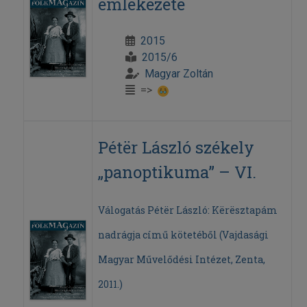
emlékezete
2015
2015/6
Magyar Zoltán
=>
Pétër László székely
„panoptikuma” – VI.
Válogatás Pétër László: Kërësztapám
nadrágja című kötetéből (Vajdasági
Magyar Művelődési Intézet, Zenta,
2011.)