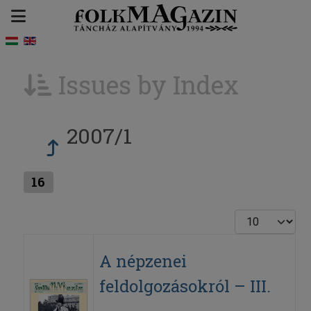
Issues by Index
2007/1
16
Display #
A népzenei
feldolgozásokról – III.