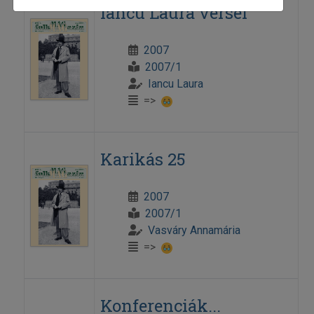
Iancu Laura versei
2007
2007/1
Iancu Laura
=>
Karikás 25
2007
2007/1
Vasváry Annamária
=>
Konferenciák...