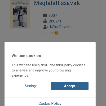
Megtalált szavak
2007
2007/1
Kóka Rozália
=>
Dialógus az
We use cookies
autentikusságról
This website uses first- and third-party cookies
to analyse and improve your browsing
2007
experience.
2007/1
Misi Gábor
Settings
Accept
=>
Cookie Policy