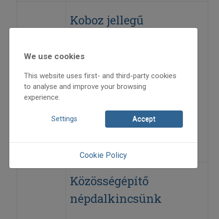
Koboz jellegű
hangszereken tessünk
megtanulni kobzozni!
We use cookies
This website uses first- and third-party cookies
2006
to analyse and improve your browsing
2006/1
experience.
kritika
Bolya Mátyás
,
Fábri Géza
,
Settings
Accept
Róka Szabolcs
=>
Cookie Policy
Közösségépítő
népdalkincsünk