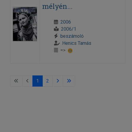
mélyén...
2006
2006/1
beszámoló
Henics Tamás
=>
1
2