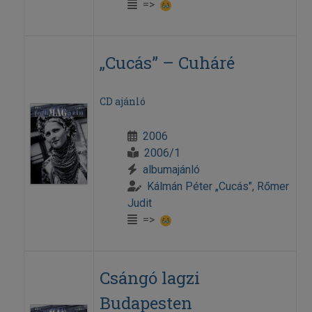
=>
„Cucás” – Cuháré
CD ajánló
2006
2006/1
albumajánló
Kálmán Péter „Cucás"
,
Rőmer
Judit
=>
Csángó lagzi
Budapesten