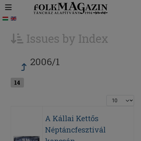
Issues by Index
2006/1
14
Display #
A Kállai Kettős
Néptáncfesztivál