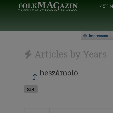
45
Na
th
Impressum
Articles by Years
beszámoló
214