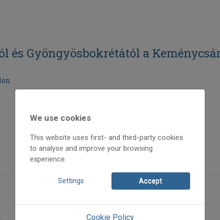
tól és Gyöngyösbokrétától a Keménycsá
don
We use cookies
This website uses first- and third-party cookies
to analyse and improve your browsing
experience.
Settings
Accept
Cookie Policy