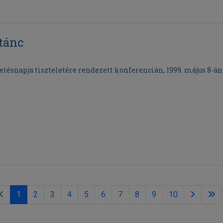
tánc
letésnapja tiszteletére rendezett konferencián, 1999. május 8-án
1
2
3
4
5
6
7
8
9
10