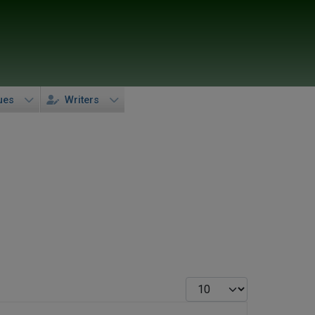
ues
Writers
Display #