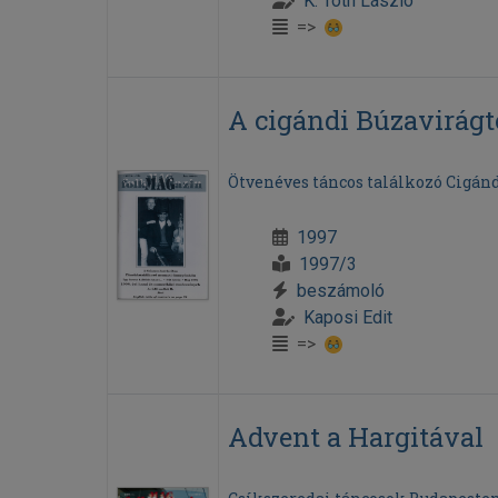
K. Tóth László
=>
A cigándi Búzavirág
Ötvenéves táncos találkozó Cigán
1997
1997/3
beszámoló
Kaposi Edit
=>
Advent a Hargitával