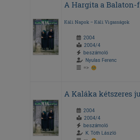
A Hargita a Balaton-
Káli Napok – Káli Vigasságok
2004
2004/4
beszámoló
Nyulas Ferenc
=>
A Kaláka kétszeres j
2004
2004/4
beszámoló
K. Tóth László