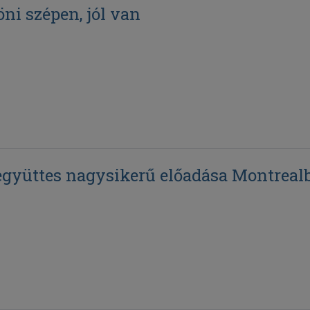
ni szépen, jól van
együttes nagysikerű előadása Montreal