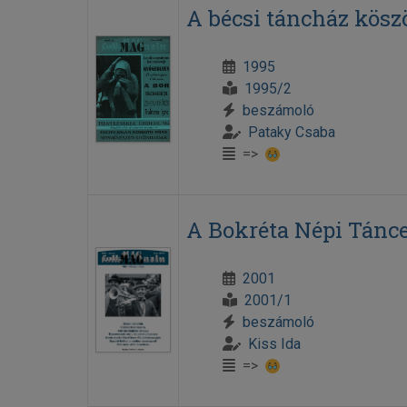
A bécsi táncház köszö
1995
1995/2
beszámoló
Pataky Csaba
=>
A Bokréta Népi Tánc
2001
2001/1
beszámoló
Kiss Ida
=>