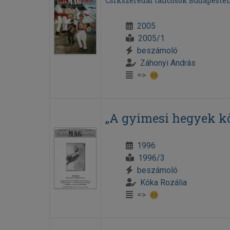
Csíkszeredai táncosok Budapeste
2005
2005/1
beszámoló
Záhonyi András
=>
„A gyimesi hegyek kő
1996
1996/3
beszámoló
Kóka Rozália
=>