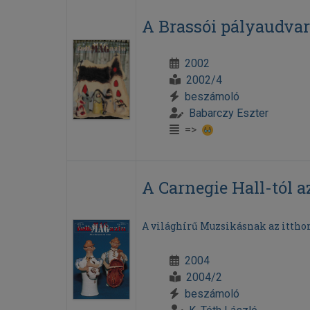
A Brassói pályaudvar
2002
2002/4
beszámoló
Babarczy Eszter
=>
A Carnegie Hall-tól 
A világhírű Muzsikásnak az ittho
2004
2004/2
beszámoló