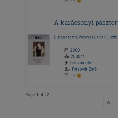
=>
A karácsonyi pásztor
Elhangzott a Vargyas Lajos 85. szü
2000
2000/4
beszámoló
Pesovár Ernő
=>
Page 1 of 22