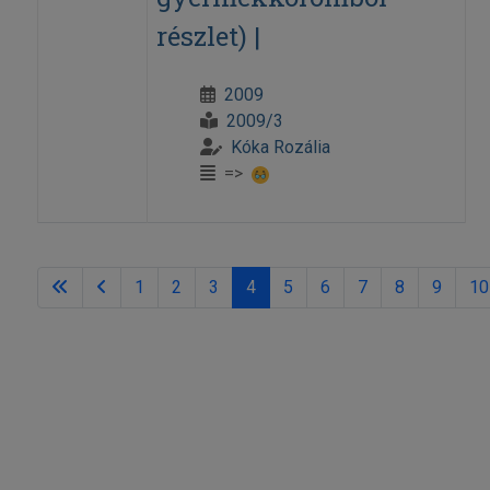
részlet) |
2009
2009/3
Kóka Rozália
=>
1
2
3
4
5
6
7
8
9
10