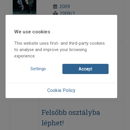
2009
2009/1
Anonym
=>
We use cookies
This website uses first- and third-party cookies
to analyse and improve your browsing
„Fellegzik az idő...”
experience.
2009
Settings
Accept
2009/2
Juhász Erika
=>
Cookie Policy
Felsőbb osztályba
léphet!