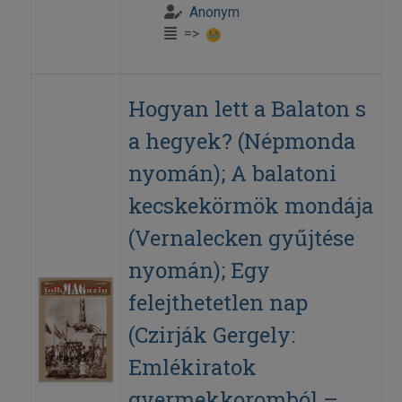
Anonym
=>
Hogyan lett a Balaton s
a hegyek? (Népmonda
nyomán); A balatoni
kecskekörmök mondája
(Vernalecken gyűjtése
nyomán); Egy
felejthetetlen nap
(Czirják Gergely:
Emlékiratok
gyermekkoromból –