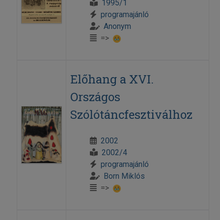
1995/1
programajánló
Anonym
=>
Előhang a XVI.
Országos
Szólótáncfesztiválhoz
2002
2002/4
programajánló
Born Miklós
=>