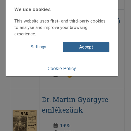
We use cookies
Csizma és frakk – Fonó
This website uses first- and third-party cookies
to analyse and improve your browsing
zenekar: Túlparton
experience.
2005
Settings
Accept
2005/2
programajánló
Tóth Péter
Cookie Policy
=>
Dr. Martin Györgyre
emlékezünk
1995