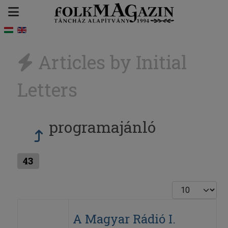
Articles by Initial
Letters
programajánló
43
Display #
A Magyar Rádió I.