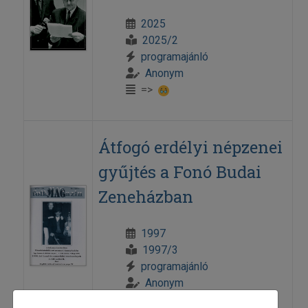
2025
2025/2
programajánló
Anonym
=>
Átfogó erdélyi népzenei
gyűjtés a Fonó Budai
Zeneházban
1997
1997/3
programajánló
Anonym
=>