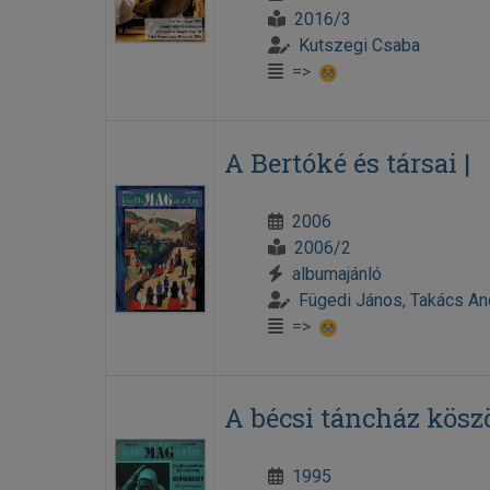
2016/3
Kutszegi Csaba
=>
A Bertóké és társai |
2006
2006/2
albumajánló
Fügedi János
,
Takács An
=>
A bécsi táncház köszö
1995