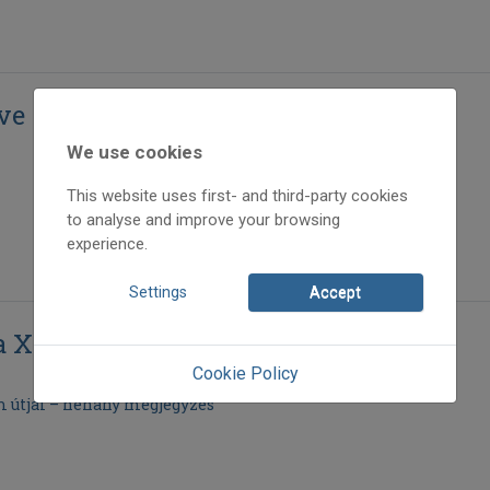
ve
We use cookies
This website uses first- and third-party cookies
to analyse and improve your browsing
experience.
Settings
Accept
a XXI. századi zenében
Cookie Policy
m útjai – néhány megjegyzés