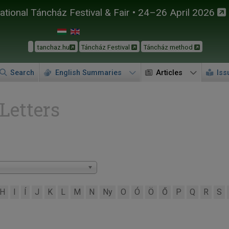
tional Táncház Festival & Fair • 24–26 April 2026
tanchaz.hu
Táncház Festival
Táncház method
Search
English Summaries
Articles
Iss
 Letters
H
I
Í
J
K
L
M
N
Ny
O
Ó
Ö
Ő
P
Q
R
S