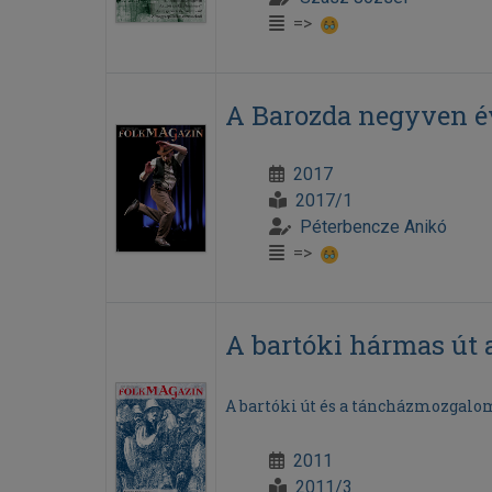
=>
A Barozda negyven é
2017
2017/1
Péterbencze Anikó
=>
A bartóki hármas út 
A bartóki út és a táncházmozgalo
2011
2011/3