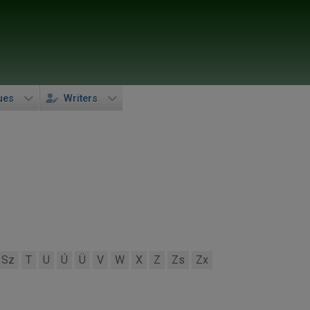
ues
Writers
Sz
T
U
Ú
Ü
V
W
X
Z
Zs
Zx