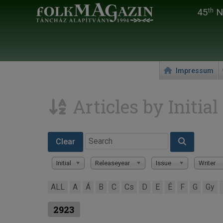
45
Na
th
Impressum
Articles by Initial
Clear
Initial
Releaseyear
Issue
Writer
ALL
A
Á
B
C
Cs
D
E
É
F
G
Gy
2923