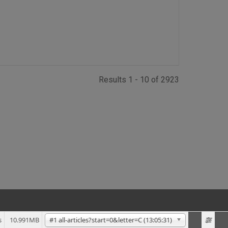
Results 1 - 10 of 2923
#1 all-articles?start=0&letter=C (13:05:31)
s
10.991MB