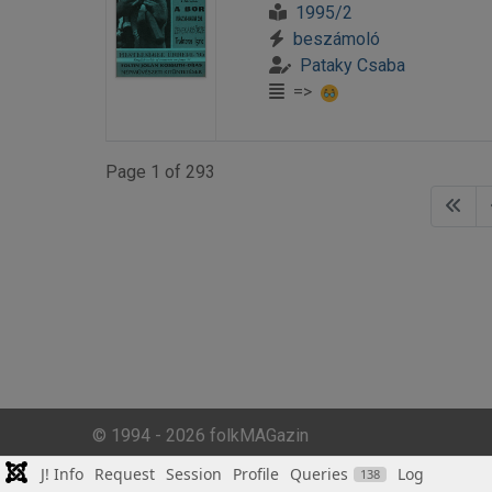
1995/2
beszámoló
Pataky Csaba
=>
Page 1 of 293
© 1994 - 2026 folkMAGazin
J! Info
Request
Session
Profile
Queries
Log
138