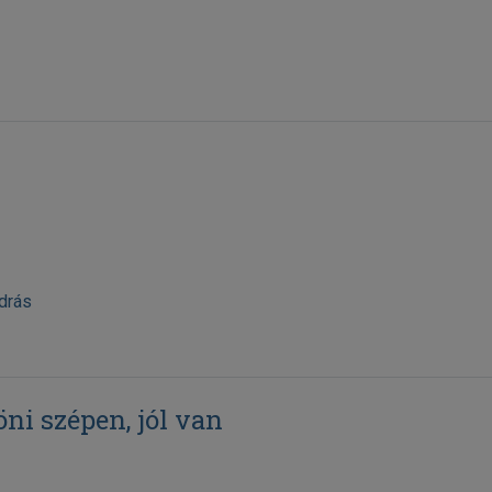
drás
ni szépen, jól van