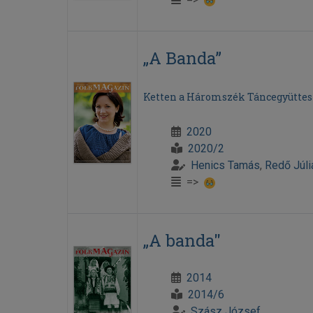
„A Banda”
Ketten a Háromszék Táncegyüttes
2020
2020/2
Henics Tamás
,
Redő Júli
=>
„A banda"
2014
2014/6
Szász József