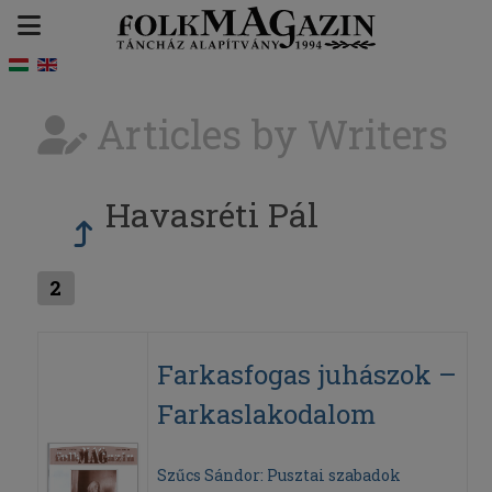
Articles by Writers
Havasréti Pál
2
Farkasfogas juhászok –
Farkaslakodalom
Szűcs Sándor: Pusztai szabadok