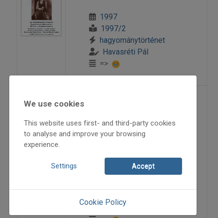
1997
1997/2
hagyománytörténet
Havasréti Pál
=>
Örömök Ürömben
We use cookies
This website uses first- and third-party cookies
Az Ürömi Népművészeti Iskola
to analyse and improve your browsing
experience.
félévzáró koncertje
Settings
Accept
2001
2001/1
beszámoló
Cookie Policy
Havasréti Pál
,
Lányi György